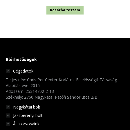
Kosárba teszem
Elérhetőségek
Cégadatok
Teljes név: Chris Pet Center Korlátolt Felelősségű Társaság
Alapítás éve: 2015
Adószám: 25314702-2-13
Székhely: 2760 Nagykáta, Petőfi Sándor utca 2/B.
Nagykátai bolt
Jászberényi bolt
Állatorvosaink