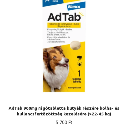
AdTab 900mg rágótabletta kutyák részére bolha- és
kullancsfertőzöttség kezelésére (>22-45 kg)
5 700
Ft