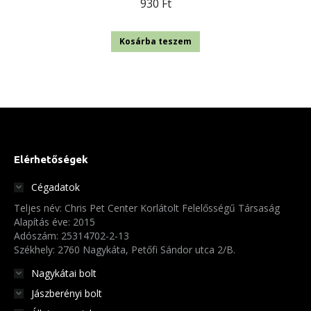
930
Ft
Kosárba teszem
Elérhetőségek
Cégadatok
Teljes név: Chris Pet Center Korlátolt Felelősségű Társaság
Alapítás éve: 2015
Adószám: 25314702-2-13
Székhely: 2760 Nagykáta, Petőfi Sándor utca 2/B.
Nagykátai bolt
Jászberényi bolt