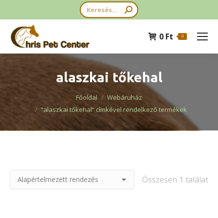
Search:
0
Ft
0
alaszkai tőkehal
You are here:
Főoldal
Webáruház
“alaszkai tőkehal” címkével rendelkező termékek
Összesen 1 találat