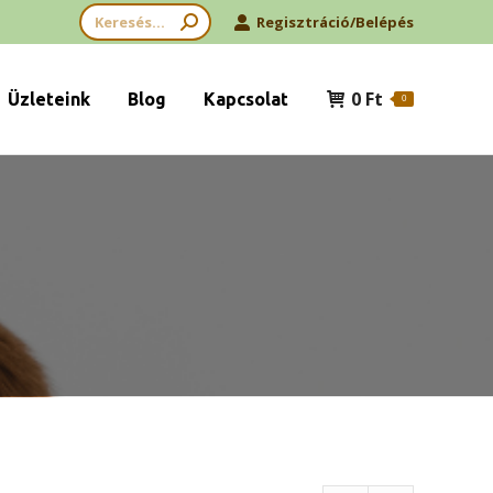
Search:
Regisztráció/Belépés
0
Ft
Üzleteink
Blog
Kapcsolat
0