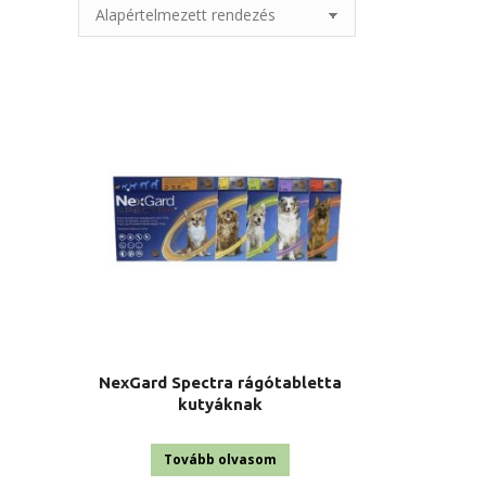
NexGard Spectra rágótabletta
kutyáknak
Tovább olvasom