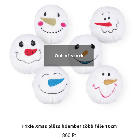
variációja
van.
A
változatok
a
termékoldalon
Out of stock
választhatók
ki
Trixie Xmas plüss hóember több féle 10cm
860
Ft