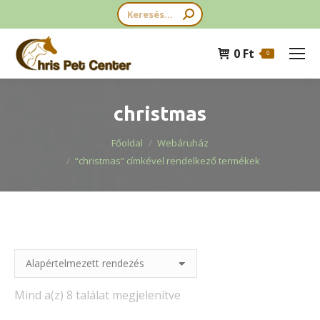
Search:
0
Ft
0
christmas
You are here:
Főoldal
Webáruház
“christmas” címkével rendelkező termékek
Mind a(z) 8 találat megjelenítve