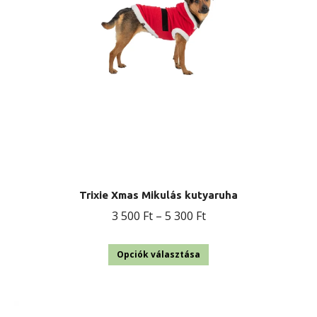
Trixie Xmas Mikulás kutyaruha
Ártartomány:
3 500
Ft
–
5 300
Ft
3
Ennek
500 Ft
Opciók választása
a
-
terméknek
5
több
300 Ft