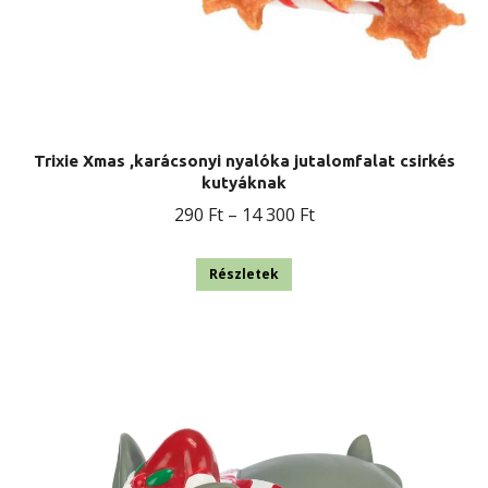
Trixie Xmas ,karácsonyi nyalóka jutalomfalat csirkés
kutyáknak
Ártartomány:
290
Ft
–
14 300
Ft
290 Ft
Ennek
-
Részletek
a
14
terméknek
300 Ft
több
variációja
van.
A
változatok