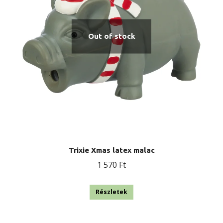
a
termékoldalon
Out of stock
választhatók
ki
Trixie Xmas latex malac
1 570
Ft
Részletek