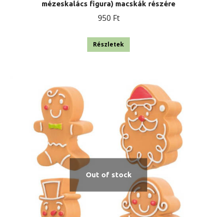
mézeskalács figura) macskák részére
950
Ft
Részletek
Out of stock