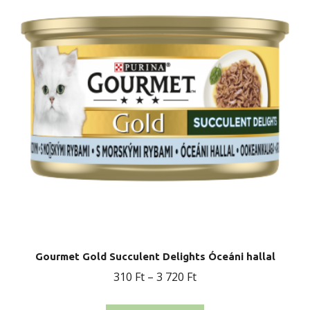
van.
A
változatok
a
termékoldalon
választhatók
ki
Gourmet Gold Succulent Delights Óceáni hallal
Ártartomány:
310
Ft
–
3 720
Ft
310 Ft