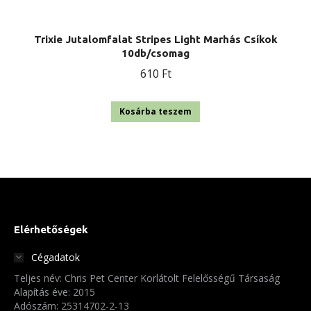
Trixie Jutalomfalat Stripes Light Marhás Csíkok
10db/csomag
610
Ft
Kosárba teszem
Elérhetőségek
Cégadatok
Teljes név: Chris Pet Center Korlátolt Felelősségű Társaság
Alapítás éve: 2015
Adószám: 25314702-2-13