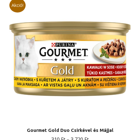
Akció!
Gourmet Gold Duo Csirkével és Májjal
Ártartomány:
310
Ft
–
3 720
Ft