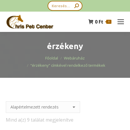
Search:
0
Ft
0
érzékeny
You are here:
Főoldal
Webáruház
“érzékeny” címkével rendelkező termékek
Mind a(z) 9 találat megjelenítve