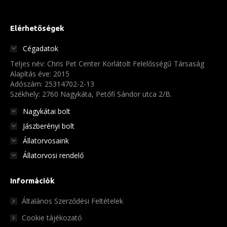
van.
A
Elérhetőségek
változatok
Cégadatok
a
Teljes név: Chris Pet Center Korlátolt Felelősségű Társaság
termékoldalon
Alapítás éve: 2015
választhatók
Adószám: 25314702-2-13
Székhely: 2760 Nagykáta, Petőfi Sándor utca 2/B.
ki
Nagykátai bolt
Jászberényi bolt
Állatorvosaink
Állatorvosi rendelő
Információk
Általános Szerződési Feltételek
Cookie tájékozató