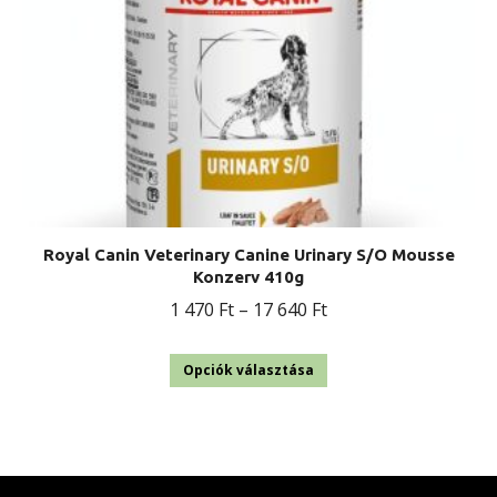
Royal Canin Veterinary Canine Urinary S/O Mousse
Konzerv 410g
Ártartomány:
1 470
Ft
–
17 640
Ft
1
Ennek
470 Ft
Opciók választása
a
-
terméknek
17
több
640 Ft
variációja