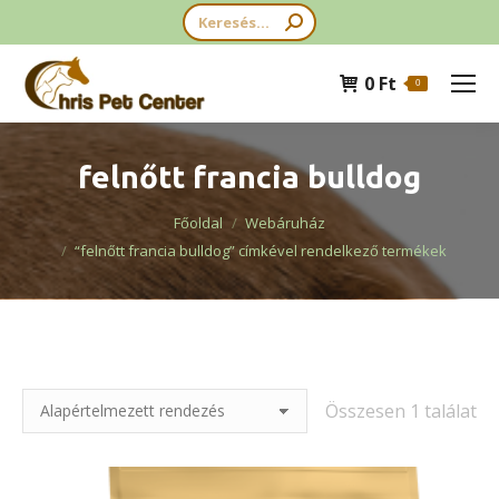
Search:
0
Ft
0
felnőtt francia bulldog
You are here:
Főoldal
Webáruház
“felnőtt francia bulldog” címkével rendelkező termékek
Összesen 1 találat