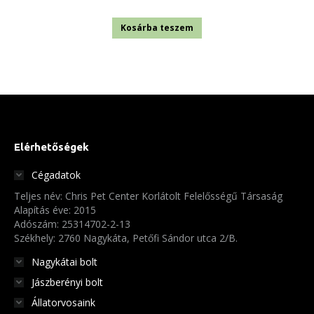
Kosárba teszem
Elérhetőségek
Cégadatok
Teljes név: Chris Pet Center Korlátolt Felelősségű Társaság
Alapítás éve: 2015
Adószám: 25314702-2-13
Székhely: 2760 Nagykáta, Petőfi Sándor utca 2/B.
Nagykátai bolt
Jászberényi bolt
Állatorvosaink