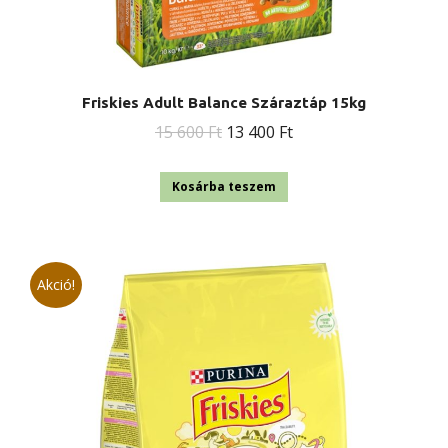
Friskies Adult Balance Száraztáp 15kg
Original
Current
15 600
Ft
13 400
Ft
price
price
was:
is:
Kosárba teszem
15
13
600 Ft.
400 Ft.
Akció!