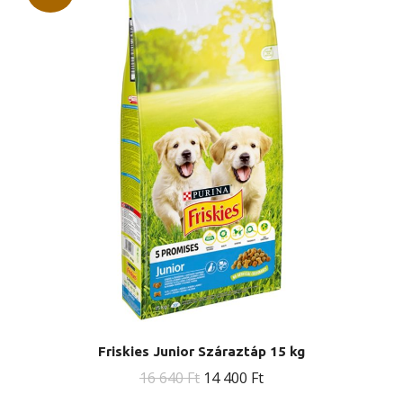
Friskies Junior Száraztáp 15 kg
Original
Current
16 640
Ft
14 400
Ft
price
price