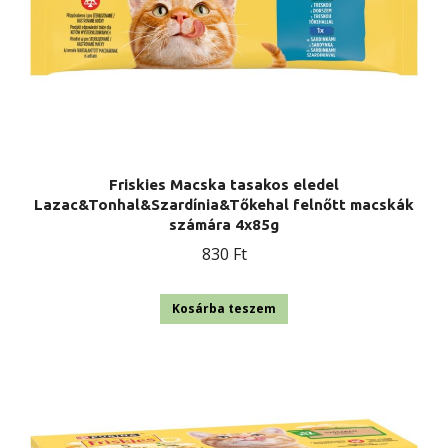
Friskies Macska tasakos eledel
Lazac&Tonhal&Szardínia&Tőkehal felnőtt macskák
számára 4x85g
830
Ft
Kosárba teszem