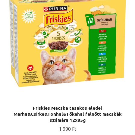
Friskies Macska tasakos eledel
Marha&Csirke&Tonhal&Tőkehal felnőtt macskák
számára 12x85g
1 990
Ft