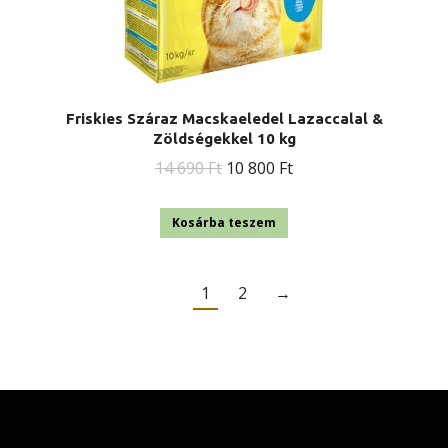
Friskies Száraz Macskaeledel Lazaccalal &
Zöldségekkel 10 kg
Original
Current
14 690
Ft
10 800
Ft
price
price
was:
is:
Kosárba teszem
14
10
690 Ft.
800 Ft.
1
2
→