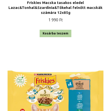
Friskies Macska tasakos eledel
Lazac&Tonhal&Szardínia&Tőkehal felnőtt macskák
számára 12x85g
1 990
Ft
Kosárba teszem