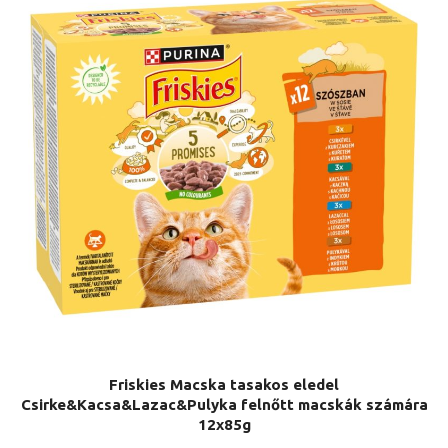
Friskies Macska tasakos eledel
Csirke&Kacsa&Lazac&Pulyka felnőtt macskák számára
12x85g