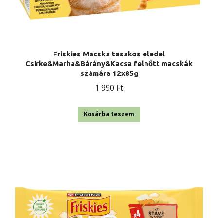
Friskies Macska tasakos eledel
Csirke&Marha&Bárány&Kacsa felnőtt macskák
számára 12x85g
1 990
Ft
Kosárba teszem