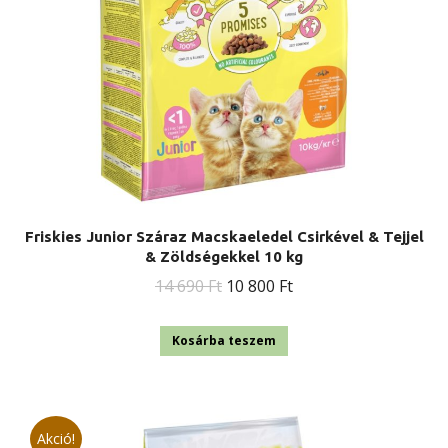
Friskies Junior Száraz Macskaeledel Csirkével & Tejjel
& Zöldségekkel 10 kg
Original
Current
14 690
Ft
10 800
Ft
price
price
was:
is:
Kosárba teszem
14
10
690 Ft.
800 Ft.
Akció!