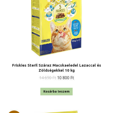
Friskies Steril Száraz Macskaeledel Lazaccal és
Zöldségekkel 10 kg
Original
Current
14 690
Ft
10 800
Ft
price
price
was:
is:
Kosárba teszem
14
10
690 Ft.
800 Ft.