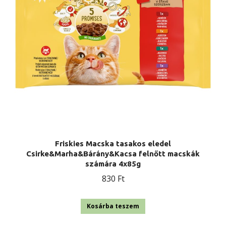
Friskies Macska tasakos eledel
Csirke&Marha&Bárány&Kacsa felnőtt macskák
számára 4x85g
830
Ft
Kosárba teszem