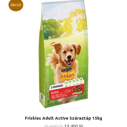
Akció!
Friskies Adult Active Száraztáp 15kg
Original
Current
15 600
Ft
13 400
Ft