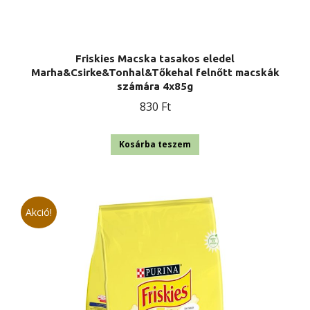
Friskies Macska tasakos eledel
Marha&Csirke&Tonhal&Tőkehal felnőtt macskák
számára 4x85g
830
Ft
Kosárba teszem
Akció!