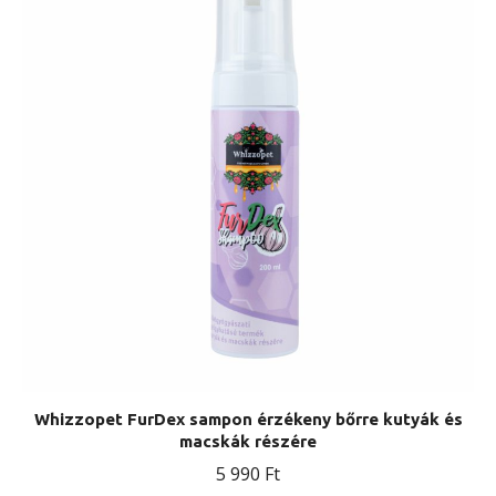
Whizzopet FurDex sampon érzékeny bőrre kutyák és
macskák részére
5 990
Ft