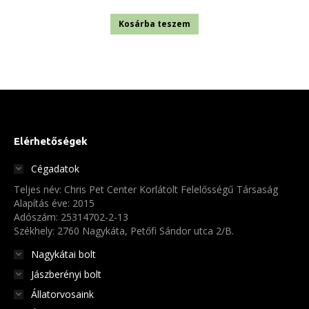
Kosárba teszem
Elérhetőségek
Cégadatok
Teljes név: Chris Pet Center Korlátolt Felelősségű Társaság
Alapítás éve: 2015
Adószám: 25314702-2-13
Székhely: 2760 Nagykáta, Petőfi Sándor utca 2/B.
Nagykátai bolt
Jászberényi bolt
Állatorvosaink