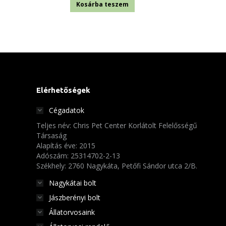
Kosárba teszem
Elérhetőségek
Cégadatok
Teljes név: Chris Pet Center Korlátolt Felelősségű
Társaság
Alapítás éve: 2015
Adószám: 25314702-2-13
Székhely: 2760 Nagykáta, Petőfi Sándor utca 2/B.
Nagykátai bolt
Jászberényi bolt
Állatorvosaink