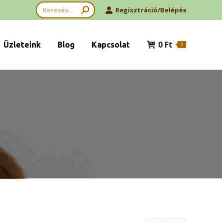
Search:
Regisztráció/Belépés
0
Ft
Üzleteink
Blog
Kapcsolat
0