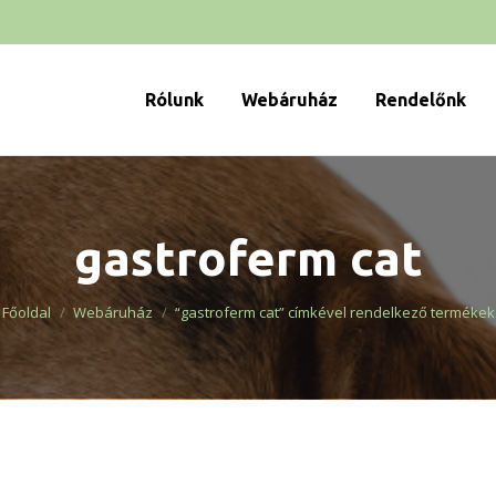
Rólunk
Webáruház
Rendelőnk
gastroferm cat
You are here:
Főoldal
Webáruház
“gastroferm cat” címkével rendelkező termékek