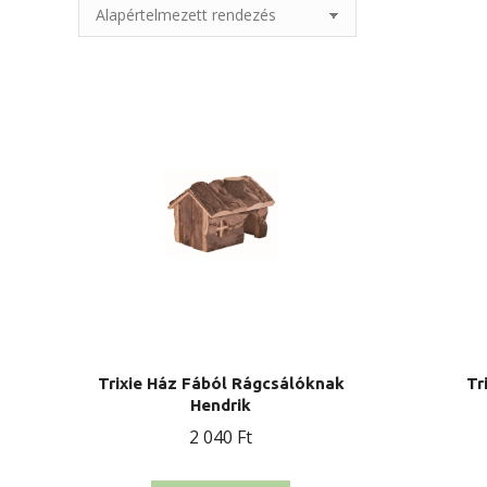
Trixie Ház Fából Rágcsálóknak
Tr
Hendrik
2 040
Ft