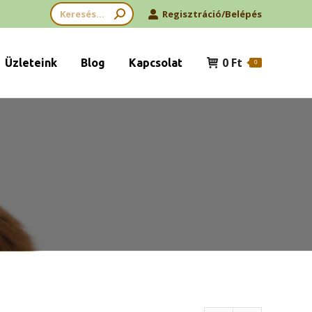
Search:
Regisztráció/Belépés
0
Ft
Üzleteink
Blog
Kapcsolat
0