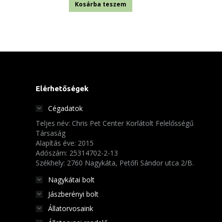
Kosárba teszem
Elérhetőségek
Cégadatok
Teljes név: Chris Pet Center Korlátolt Felelősségű
Társaság
Alapítás éve: 2015
Adószám: 25314702-2-13
Székhely: 2760 Nagykáta, Petőfi Sándor utca 2/B.
Nagykátai bolt
Jászberényi bolt
Állatorvosaink