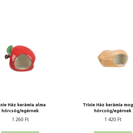
ixie Ház kerámia alma
Trixie Ház kerámia mo
hörcsög/egérnek
hörcsög/egérnek
1 260
Ft
1 420
Ft