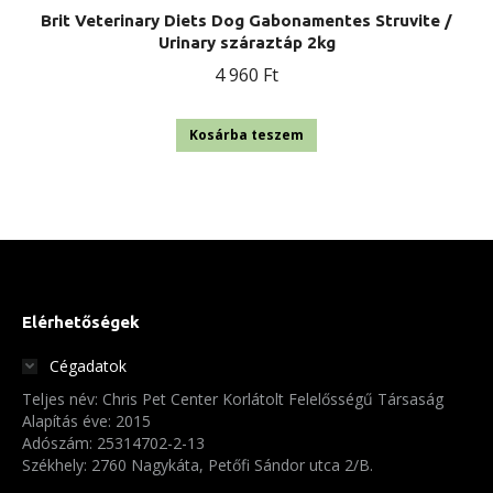
Brit Veterinary Diets Dog Gabonamentes Struvite /
Urinary száraztáp 2kg
4 960
Ft
Kosárba teszem
Elérhetőségek
Cégadatok
Teljes név: Chris Pet Center Korlátolt Felelősségű Társaság
Alapítás éve: 2015
Adószám: 25314702-2-13
Székhely: 2760 Nagykáta, Petőfi Sándor utca 2/B.