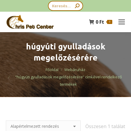
Search:
0
Ft
0
húgyúti gyulladások
megelőzésérére
You are here:
Főoldal
Webáruház
“húgyúti gyulladások megelőzésérére” címkével rendelkező
termékek
Összesen 1 találat