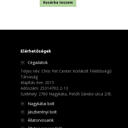
Kosárba teszem
Elérhetőségek
Cégadatok
Teljes név: Chris Pet Center Korlátolt Felelősségű
Társaság
Alapítás éve: 2015
Adószám: 25314702-2-13
Székhely: 2760 Nagykáta, Petőfi Sándor utca 2/B.
Nagykátai bolt
Jászberényi bolt
Állatorvosaink