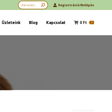
Search:
Regisztráció/Belépés
0
Ft
Üzleteink
Blog
Kapcsolat
0