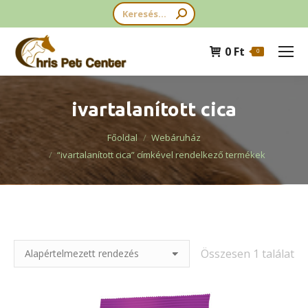
Search:
0
Ft
0
ivartalanított cica
You are here:
Főoldal
Webáruház
“ivartalanított cica” címkével rendelkező termékek
Összesen 1 találat