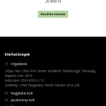
20 800
Ft
Kosárba teszem
Elérhetőségek
Cégadatok
Teljes név: Chris Pet Center Korlátolt Felelősségű Társaság
Alapítás éve: 2015
Adószám: 25314702-2-13
Székhely: 2760 Nagykáta, Petőfi Sándor utca 2/B.
Nagykátai bolt
Jászberényi bolt