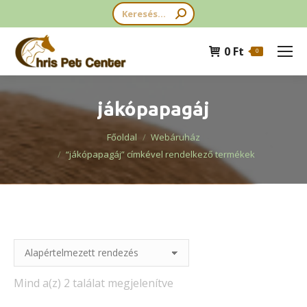
Search:
0
Ft
0
jákópapagáj
You are here:
Főoldal
Webáruház
“jákópapagáj” címkével rendelkező termékek
Mind a(z) 2 találat megjelenítve