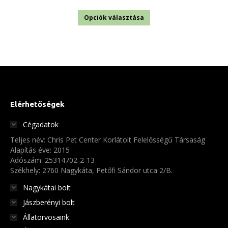
Ennek
Opciók választása
a
terméknek
több
variációja
van.
A
Elérhetőségek
változatok
Cégadatok
a
Teljes név: Chris Pet Center Korlátolt Felelősségű Társaság
termékoldalon
Alapítás éve: 2015
választhatók
Adószám: 25314702-2-13
Székhely: 2760 Nagykáta, Petőfi Sándor utca 2/B.
ki
Nagykátai bolt
Jászberényi bolt
Állatorvosaink