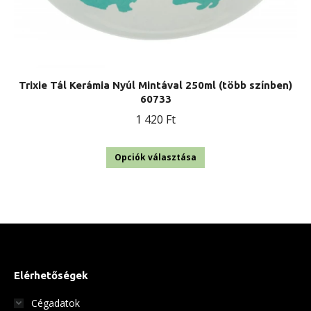
Trixie Tál Kerámia Nyúl Mintával 250ml (több színben)
60733
1 420
Ft
Ennek
Opciók választása
a
terméknek
több
variációja
van.
A
Elérhetőségek
változatok
Cégadatok