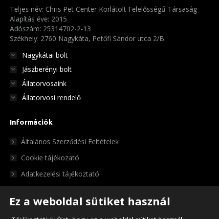
a
Teljes név: Chris Pet Center Korlátolt Felelősségű Társaság
termékoldalon
Alapítás éve: 2015
választhatók
Adószám: 25314702-2-13
Székhely: 2760 Nagykáta, Petőfi Sándor utca 2/B.
ki
Nagykátai bolt
Jászberényi bolt
Állatorvosaink
Állatorvosi rendelő
Információk
Általános Szerződési Feltételek
Cookie tájékozató
Adatkezelési tájékoztató
Ez a weboldal sütiket használ