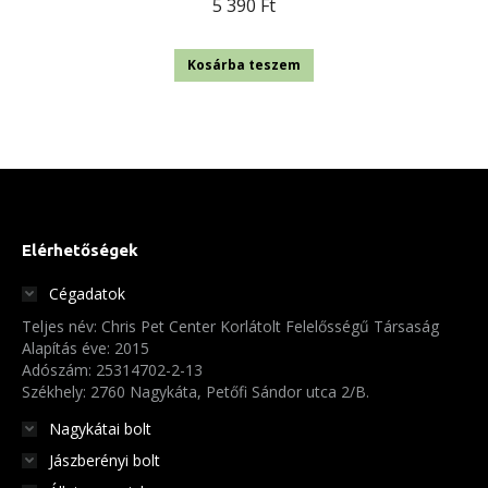
5 390
Ft
Kosárba teszem
Elérhetőségek
Cégadatok
Teljes név: Chris Pet Center Korlátolt Felelősségű Társaság
Alapítás éve: 2015
Adószám: 25314702-2-13
Székhely: 2760 Nagykáta, Petőfi Sándor utca 2/B.
Nagykátai bolt
Jászberényi bolt