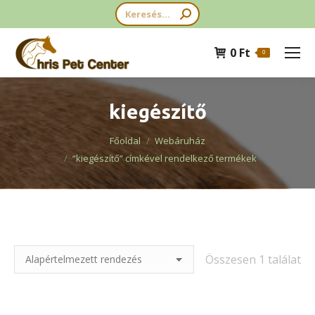
Search:
0
Ft
0
kiegészítő
You are here:
Főoldal
Webáruház
“kiegészítő” címkével rendelkező termékek
Összesen 1 találat