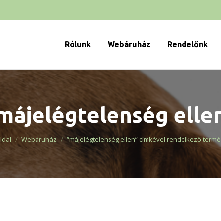
Rólunk
Webáruház
Rendelőnk
májelégtelenség elle
u are here:
ldal
Webáruház
“májelégtelenség ellen” címkével rendelkező term