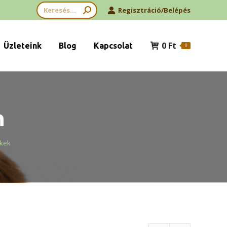
Search:
Regisztráció/Belépés
0
Ft
Üzleteink
Blog
Kapcsolat
0
n
ékek