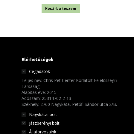
Kosárba teszem
Elérhetőségek
Cégadatok
Teljes név: Chris Pet Center Korlátolt Felelősségű
Társaság
Alapítás éve: 2015
Adószám: 25314702-2-13
Székhely: 2760 Nagykáta, Petőfi Sándor utca 2/B.
Nagykátai bolt
Jászberényi bolt
Állatorvosaink