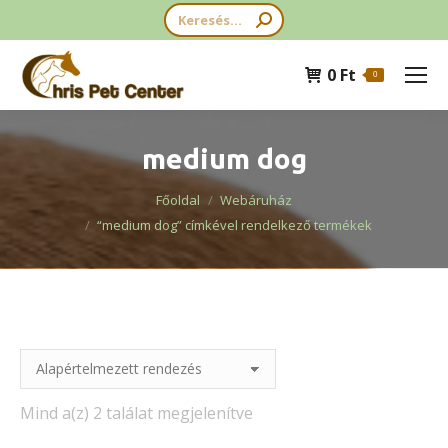
Search:
0
Ft
0
medium dog
You are here:
Főoldal
Webáruház
“medium dog” címkével rendelkező termékek
Mind a(z) 2 találat megjelenítve