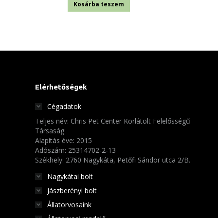
Kosárba teszem
Elérhetőségek
Cégadatok
Teljes név: Chris Pet Center Korlátolt Felelősségű
Társaság
Alapítás éve: 2015
Adószám: 25314702-2-13
Székhely: 2760 Nagykáta, Petőfi Sándor utca 2/B.
Nagykátai bolt
Jászberényi bolt
Állatorvosaink