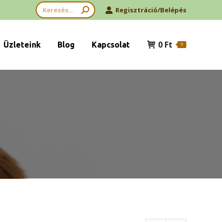
Search:
Regisztráció/Belépés
0
Ft
Üzleteink
Blog
Kapcsolat
0