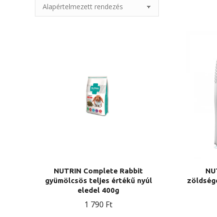
NUTRIN Complete Rabbit
NU
gyümölcsös teljes értékű nyúl
zöldsége
eledel 400g
1 790
Ft