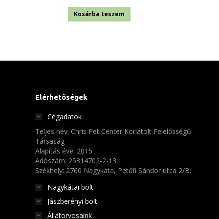
Kosárba teszem
Elérhetőségek
Cégadatok
Teljes név: Chris Pet Center Korlátolt Felelősségű
Társaság
Alapítás éve: 2015
Adószám: 25314702-2-13
Székhely: 2760 Nagykáta, Petőfi Sándor utca 2/B.
Nagykátai bolt
Jászberényi bolt
Állatorvosaink