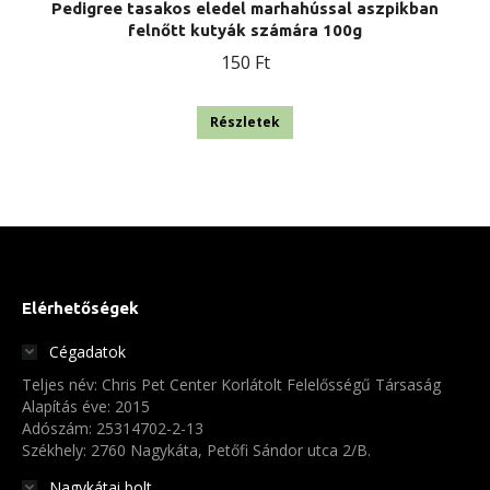
Pedigree tasakos eledel marhahússal aszpikban
felnőtt kutyák számára 100g
150
Ft
Részletek
Elérhetőségek
Cégadatok
Teljes név: Chris Pet Center Korlátolt Felelősségű Társaság
Alapítás éve: 2015
Adószám: 25314702-2-13
Székhely: 2760 Nagykáta, Petőfi Sándor utca 2/B.
Nagykátai bolt