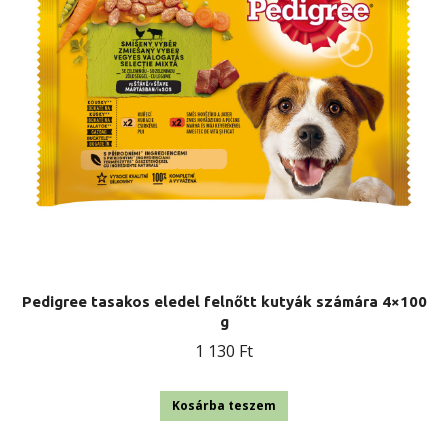
Pedigree tasakos eledel felnőtt kutyák számára 4×100
g
1 130
Ft
Kosárba teszem