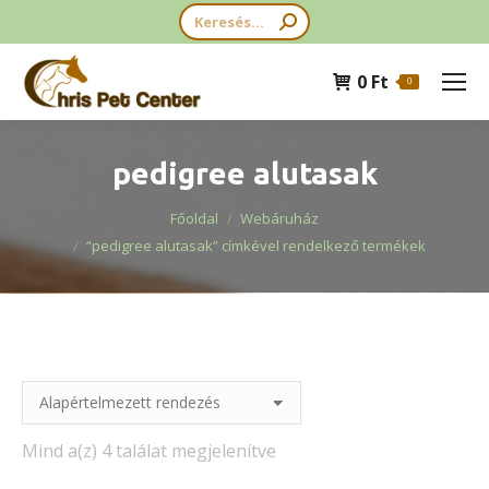
Search:
0
Ft
0
pedigree alutasak
You are here:
Főoldal
Webáruház
“pedigree alutasak” címkével rendelkező termékek
Mind a(z) 4 találat megjelenítve