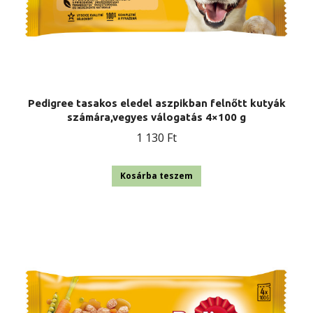
Pedigree tasakos eledel aszpikban felnőtt kutyák
számára,vegyes válogatás 4×100 g
1 130
Ft
Kosárba teszem