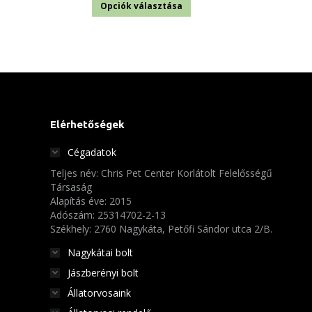
Ennek
600 Ft
Opciók választása
a
-
terméknek
11
több
220 Ft
variációja
van.
A
Elérhetőségek
változatok
Cégadatok
a
Teljes név: Chris Pet Center Korlátolt Felelősségű
termékoldalon
Társaság
választhatók
Alapítás éve: 2015
Adószám: 25314702-2-13
ki
Székhely: 2760 Nagykáta, Petőfi Sándor utca 2/B.
Nagykátai bolt
Jászberényi bolt
Állatorvosaink