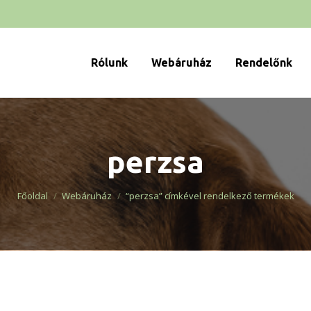
Rólunk
Webáruház
Rendelőnk
perzsa
You are here:
Főoldal
Webáruház
“perzsa” címkével rendelkező termékek