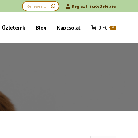
Search:
Regisztráció/Belépés
0
Ft
Üzleteink
Blog
Kapcsolat
0