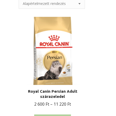
Royal Canin Persian Adult
szárazeledel
Ártartomány:
2 600
Ft
–
11 220
Ft
2