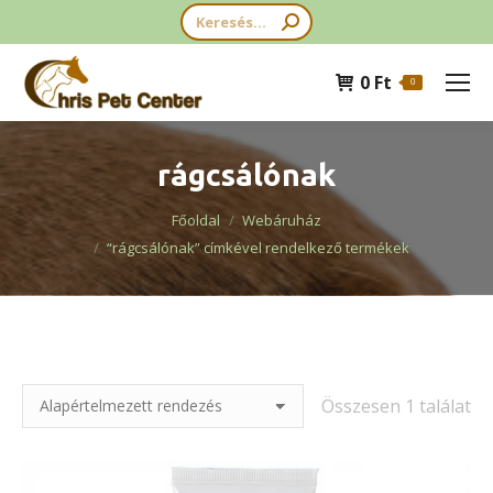
Search:
0
Ft
0
rágcsálónak
You are here:
Főoldal
Webáruház
“rágcsálónak” címkével rendelkező termékek
Összesen 1 találat