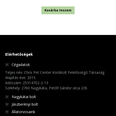
Kosárba teszem
Elérhetőségek
Cégadatok
Teljes név: Chris Pet Center Korlátolt Felelősségű Társaság
Alapítás éve: 2015
Adószám: 25314702-2-13
Székhely: 2760 Nagykáta, Petőfi Sándor utca 2/B.
Nagykátai bolt
Jászberényi bolt
Állatorvosaink