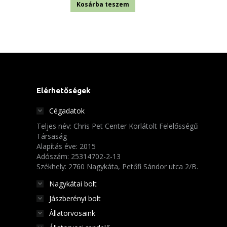
Kosárba teszem
Elérhetőségek
Cégadatok
Teljes név: Chris Pet Center Korlátolt Felelősségű
Társaság
Alapítás éve: 2015
Adószám: 25314702-2-13
Székhely: 2760 Nagykáta, Petőfi Sándor utca 2/B.
Nagykátai bolt
Jászberényi bolt
Állatorvosaink