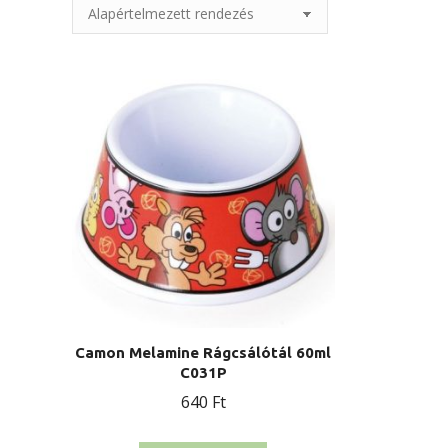
Camon Melamine Rágcsálótál 60ml
C031P
640
Ft