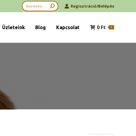
Search:
Regisztráció/Belépés
0
Ft
Üzleteink
Blog
Kapcsolat
0