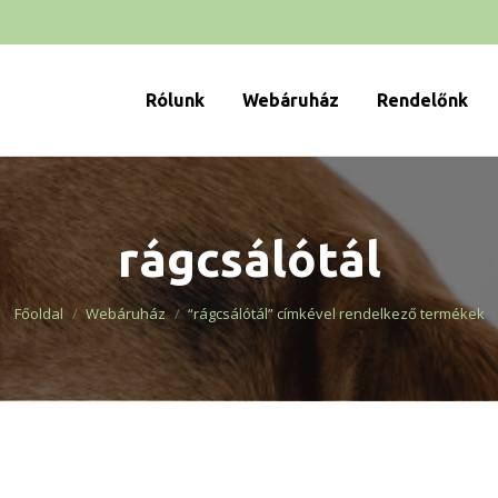
Rólunk
Webáruház
Rendelőnk
rágcsálótál
You are here:
Főoldal
Webáruház
“rágcsálótál” címkével rendelkező termékek