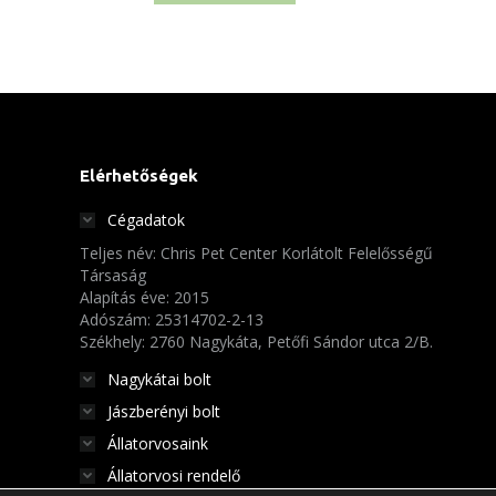
1
1
350 Ft.
130 Ft.
Elérhetőségek
Cégadatok
Teljes név: Chris Pet Center Korlátolt Felelősségű
Társaság
Alapítás éve: 2015
Adószám: 25314702-2-13
Székhely: 2760 Nagykáta, Petőfi Sándor utca 2/B.
Nagykátai bolt
Jászberényi bolt
Állatorvosaink
Állatorvosi rendelő