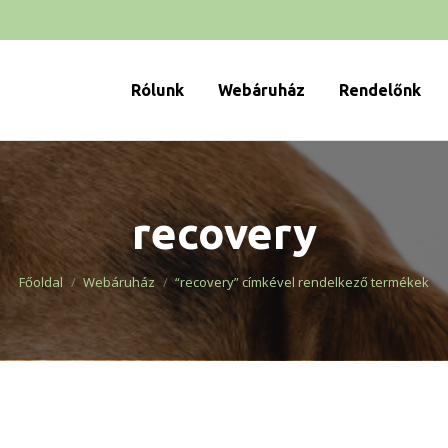
Rólunk
Webáruház
Rendelőnk
recovery
You are here:
Főoldal
Webáruház
“recovery” címkével rendelkező termékek