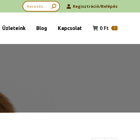
Search:
Regisztráció/Belépés
0
Ft
Üzleteink
Blog
Kapcsolat
0