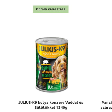
4
Ennek
430 Ft
Opciók választása
a
-
terméknek
9
több
980 Ft
variációja
van.
A
változatok
a
termékoldalon
választhatók
ki
JULIUS-K9 kutya konzerv Vaddal és
Panzi
Sütőtökkel 1240g
száraz