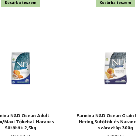
Kosárba teszem
Kosárba teszem
mina N&D Ocean Adult
Farmina N&D Ocean Grain 
m/Maxi Tőkehal-Narancs-
Hering,Sütőtök és Naranc
Sütőtök 2,5kg
száraztáp 300g