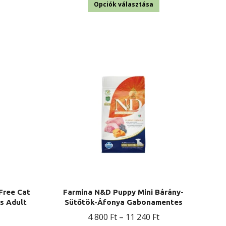
Ennek
600 Ft
Opciók választása
a
-
terméknek
21
több
160 Ft
variációja
van.
A
változatok
a
termékoldalon
választhatók
ki
Free Cat
Farmina N&D Puppy Mini Bárány-
s Adult
Sütőtök-Áfonya Gabonamentes
Ártartomány:
4 800
Ft
–
11 240
Ft