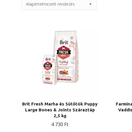
Brit Fresh Marha és Sütőtök Puppy
Farmin
Large Bones & Joints Száraztáp
Vaddi
2,5 kg
4 730
Ft