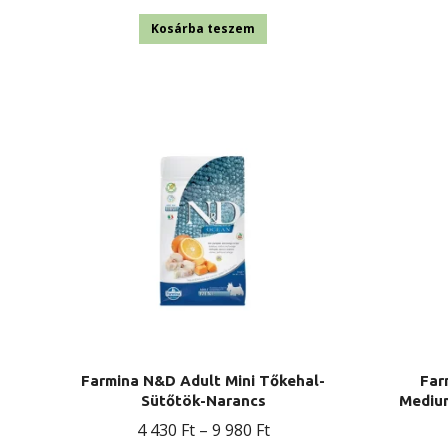
Kosárba teszem
Farmina N&D Adult Mini Tőkehal-
Far
Sütőtök-Narancs
Mediu
Ártartomány:
4 430
Ft
–
9 980
Ft