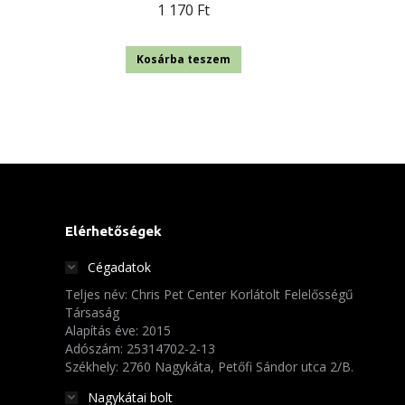
1 170
Ft
Kosárba teszem
Elérhetőségek
Cégadatok
Teljes név: Chris Pet Center Korlátolt Felelősségű
Társaság
Alapítás éve: 2015
Adószám: 25314702-2-13
Székhely: 2760 Nagykáta, Petőfi Sándor utca 2/B.
Nagykátai bolt