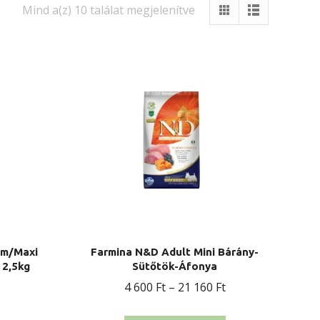
Mind a(z) 10 találat megjelenítve
um/Maxi
Farmina N&D Adult Mini Bárány-
 2,5kg
Sütőtök-Áfonya
Ártartomány:
4 600
Ft
–
21 160
Ft
4