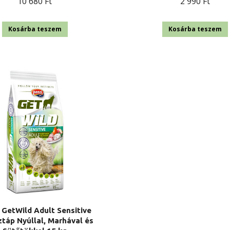
10 680
Ft
2 990
Ft
Kosárba teszem
Kosárba teszem
 GetWild Adult Sensitive
táp Nyúllal, Marhával és