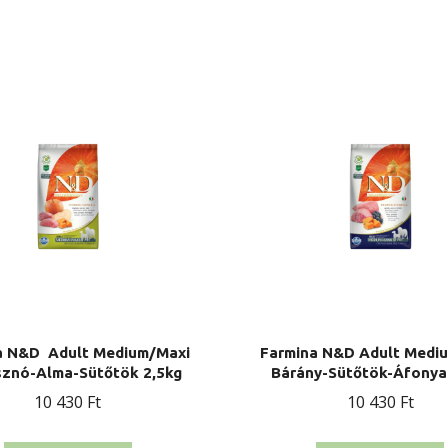
a N&D Adult Medium/Maxi
Farmina N&D Adult Medi
sznó-Alma-Sütőtök 2,5kg
Bárány-Sütőtök-Áfonya
10 430
Ft
10 430
Ft