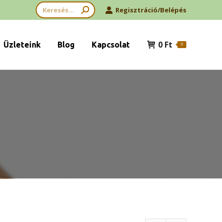
Search:
Regisztráció/Belépés
0
Ft
Üzleteink
Blog
Kapcsolat
0