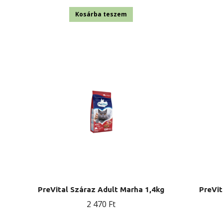
Kosárba teszem
PreVital Száraz Adult Marha 1,4kg
PreVit
2 470
Ft