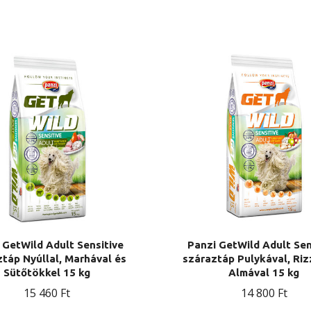
 GetWild Adult Sensitive
Panzi GetWild Adult Sen
táp Nyúllal, Marhával és
száraztáp Pulykával, Riz
Sütőtökkel 15 kg
Almával 15 kg
15 460
Ft
14 800
Ft