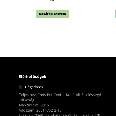
Kosárba teszem
Elérhetőségek
Cégadatok
Teljes név: Chris Pet Center Korlátolt Felelősségű
Társaság
Alapítás éve: 2015
Adószám: 25314702-2-13
Székhely: 2760 Nagykáta, Petőfi Sándor utca 2/B.