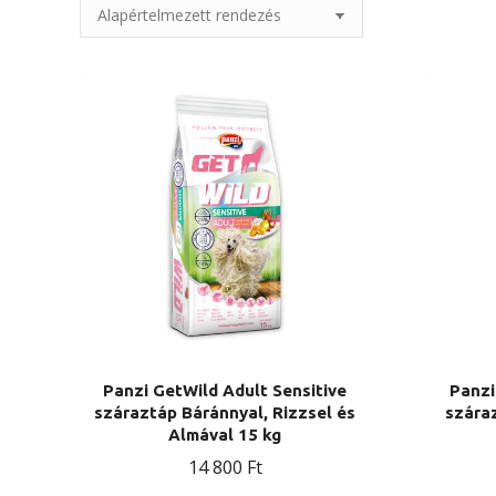
Panzi GetWild Adult Sensitive
Panzi
száraztáp Báránnyal, Rizzsel és
száraz
Almával 15 kg
14 800
Ft