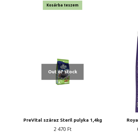
Kosárba teszem
Out of stock
PreVital száraz Steril pulyka 1,4kg
Roya
2 470
Ft