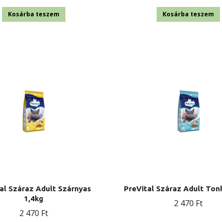
Kosárba teszem
Kosárba teszem
al Száraz Adult Szárnyas
PreVital Száraz Adult Ton
1,4kg
2 470
Ft
2 470
Ft