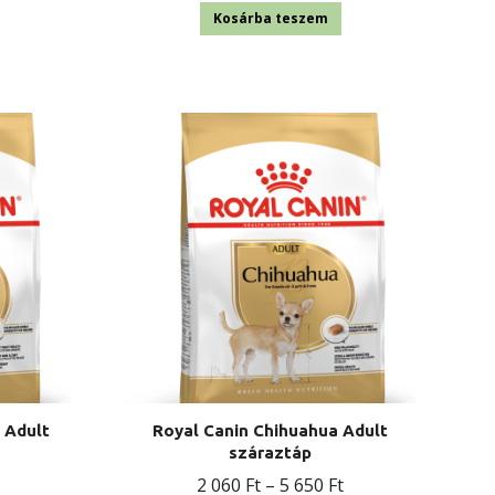
Kosárba teszem
e Adult
Royal Canin Chihuahua Adult
száraztáp
Ártartomány:
Ártartomány:
2 060
Ft
–
5 650
Ft