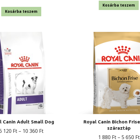
Kosárba teszem
Kosárba teszem
l Canin Adult Small Dog
Royal Canin Bichon Fris
száraztáp
Ártartomány:
6 120
Ft
–
10 360
Ft
1 880
Ft
–
5 650
Ft
6