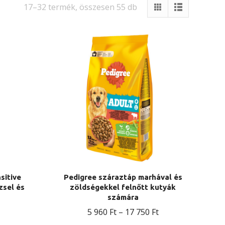
17–32 termék, összesen 55 db
sitive
Pedigree száraztáp marhával és
zsel és
zöldségekkel felnőtt kutyák
számára
Ártartomány:
5 960
Ft
–
17 750
Ft