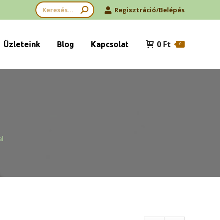
Search:
Regisztráció/Belépés
0
Ft
Üzleteink
Blog
Kapcsolat
0
al