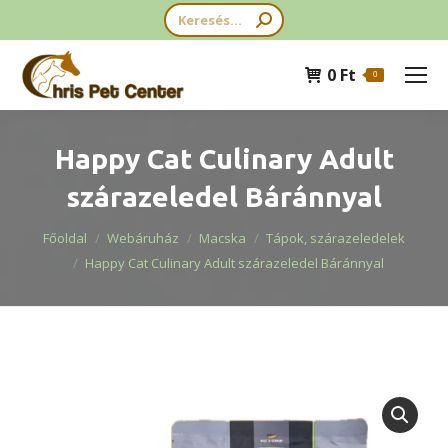
Search:
0
Ft
0
Happy Cat Culinary Adult
szárazeledel Báránnyal
You are here:
Főoldal
Webáruház
Macska
Tápok, szárazeledelek
Happy Cat Culinary Adult szárazeledel Báránnyal