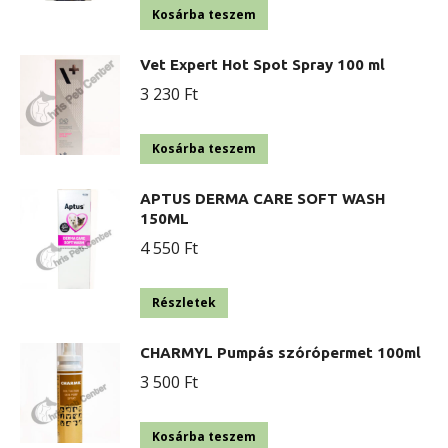
Kosárba teszem
Vet Expert Hot Spot Spray 100 ml
3 230
Ft
Kosárba teszem
APTUS DERMA CARE SOFT WASH
150ML
4 550
Ft
Részletek
CHARMYL Pumpás szórópermet 100ml
3 500
Ft
Kosárba teszem