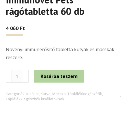
értékelés
alapján
rágótabletta 60 db
4 060
Ft
Növényi immunerősítő tabletta kutyák és macskák
részére.
Immunovet
Kosárba teszem
Pets
rágótabletta
Kategóriák:
Kisállat
,
Kutya
,
Macska
,
Táplálékkiegészítők
,
60
Táplálékkiegészítők kisállatoknak
db
mennyiség