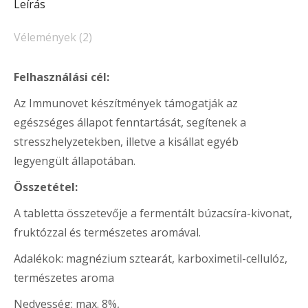
Leírás
Vélemények (2)
Felhasználási cél:
Az Immunovet készítmények támogatják az
egészséges állapot fenntartását, segítenek a
stresszhelyzetekben, illetve a kisállat egyéb
legyengült állapotában.
Összetétel:
A tabletta összetevője a fermentált búzacsíra-kivonat,
fruktózzal és természetes aromával.
Adalékok: magnézium sztearát, karboximetil-cellulóz,
természetes aroma
Nedvesség: max. 8%,