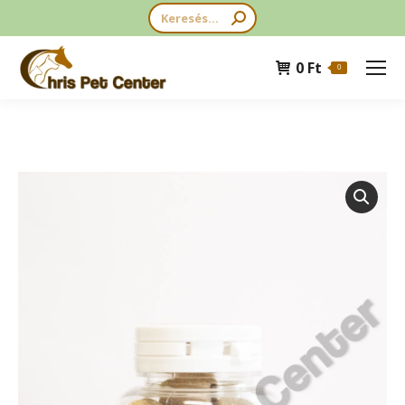
Search:
0
Ft
0