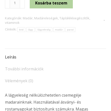
Panzi
Kosárba teszem
Lágyeleség
200
Kategóriák:
Madár
,
Madáreleségek
,
Táplálékkiegészítők,
ml
vitaminok
mennyiség
Címkék:
bird
lágy
lágyeleség
madár
panzi
Leírás
További információk
Vélemények (0)
A lágyeleség nélkülözhetetlen csemegéje
madarainknak. Használatával ásványi- és
rostanyagokat biztosítunk számukra. Magas