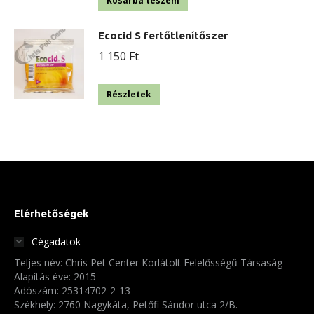
Kosárba teszem
Ecocid S fertőtlenítőszer
1 150
Ft
Részletek
Elérhetőségek
Cégadatok
Teljes név: Chris Pet Center Korlátolt Felelősségű Társaság
Alapítás éve: 2015
Adószám: 25314702-2-13
Székhely: 2760 Nagykáta, Petőfi Sándor utca 2/B.