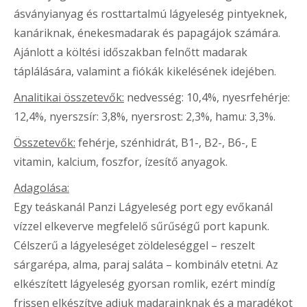
ásványianyag és rosttartalmú lágyeleség pintyeknek,
kanáriknak, énekesmadarak és papagájok számára.
Ajánlott a költési időszakban felnőtt madarak
táplálására, valamint a fiókák kikelésének idejében.
Analitikai összetevők:
nedvesség: 10,4%, nyesrfehérje:
12,4%, nyerszsír: 3,8%, nyersrost: 2,3%, hamu: 3,3%.
Összetevők:
fehérje, szénhidrát, B1-, B2-, B6-, E
vitamin, kalcium, foszfor, ízesítő anyagok.
Adagolása:
Egy teáskanál Panzi Lágyeleség port egy evőkanál
vízzel elkeverve megfelelő sűrűségű port kapunk.
Célszerű a lágyeleséget zöldeleséggel – reszelt
sárgarépa, alma, paraj saláta – kombinálv etetni. Az
elkészített lágyeleség gyorsan romlik, ezért mindíg
frissen elkészítve adjuk madarainknak és a maradékot