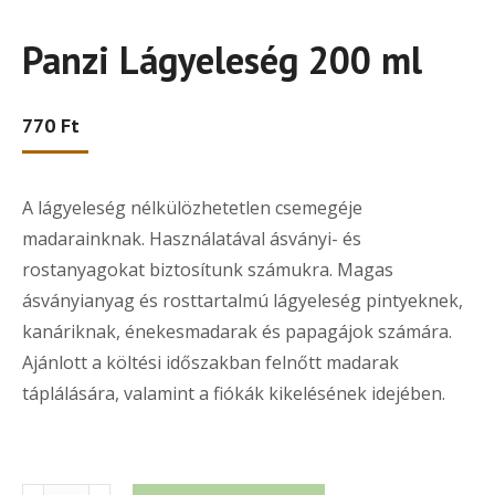
Panzi Lágyeleség 200 ml
770
Ft
A lágyeleség nélkülözhetetlen csemegéje
madarainknak. Használatával ásványi- és
rostanyagokat biztosítunk számukra. Magas
ásványianyag és rosttartalmú lágyeleség pintyeknek,
kanáriknak, énekesmadarak és papagájok számára.
Ajánlott a költési időszakban felnőtt madarak
táplálására, valamint a fiókák kikelésének idejében.