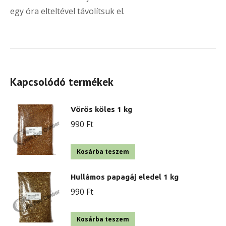
egy óra elteltével távolítsuk el.
Kapcsolódó termékek
Vörös köles 1 kg
990
Ft
Kosárba teszem
Hullámos papagáj eledel 1 kg
990
Ft
Kosárba teszem