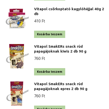
Vitapol csőrkoptató kagylóhéjjal 40g 2
db
410
Ft
Kosárba teszem
Vitapol SmakERs snack rúd
papagájoknak kiwis 2 db 90 g
760
Ft
Kosárba teszem
Vitapol SmakERs snack rúd
papagájoknak epres 2 db 90 g
760
Ft