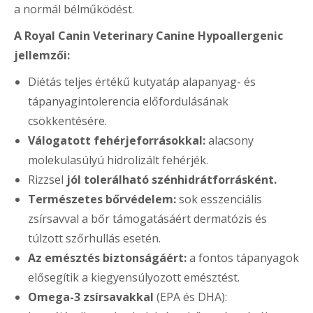
a normál bélműködést.
A Royal Canin Veterinary Canine Hypoallergenic
jellemzői:
Diétás teljes értékű kutyatáp alapanyag- és
tápanyagintolerencia előfordulásának
csökkentésére.
Válogatott fehérjeforrásokkal:
alacsony
molekulasúlyú hidrolizált fehérjék.
Rizzsel
jól tolerálható szénhidrátforrásként.
Természetes bőrvédelem:
sok esszenciális
zsírsavval a bőr támogatásáért dermatózis és
túlzott szőrhullás esetén.
Az emésztés biztonságáért:
a fontos tápanyagok
elősegítik a kiegyensúlyozott emésztést.
Omega-3 zsírsavakkal
(EPA és DHA):