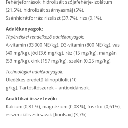
Fehérjeforrások: hidrolizált szójafehérje-izolátum
(21,5%), hidrolizált szárnyasmáj (5%).
Szénhidrátforrás: rizsliszt (37,7%), rizs (9,1%).
Adalékanyagok:
Tápértékkel rendelkező adalékanyagok:
A-vitamin (33.000 NE/kg), D3-vitamin (800 NE/kg), vas
(40 mg/kg), jód (3,6 mg/kg), réz (15 mg/kg), mangán
(53 mg/kg), cink (157 mg/kg), szelén (0,25 mg/kg).
Technológiai adalékanyagok:
Üledékes eredetű klinoptilolit (10
g/kg). Tartósítószerek – antioxidánsok.
Analitikai összetevők:
Kalcium (0,81 %), magnézium (0,08 %), foszfor (0,61%),
esszenciális zsírsavak [linolsav] (3,7%).