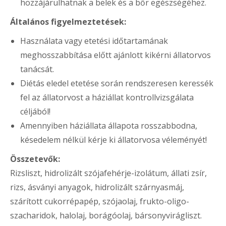
hozzájárulhatnak a belek és a bőr egészségéhez.
Általános figyelmeztetések:
Használata vagy etetési időtartamának
meghosszabbítása előtt ajánlott kikérni állatorvos
tanácsát.
Diétás eledel etetése során rendszeresen keressék
fel az állatorvost a háziállat kontrollvizsgálata
céljából!
Amennyiben háziállata állapota rosszabbodna,
késedelem nélkül kérje ki állatorvosa véleményét!
Összetevők:
Rizsliszt, hidrolizált szójafehérje-izolátum, állati zsír,
rizs, ásványi anyagok, hidrolizált szárnyasmáj,
szárított cukorrépapép, szójaolaj, frukto-oligo-
szacharidok, halolaj, borágóolaj, bársonyvirágliszt.