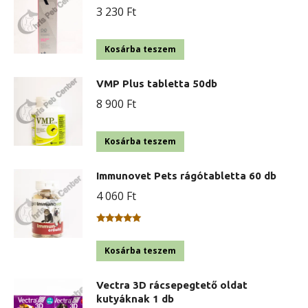
3 230
Ft
Kosárba teszem
VMP Plus tabletta 50db
8 900
Ft
Kosárba teszem
Immunovet Pets rágótabletta 60 db
4 060
Ft
Értékelés:
5.00
/ 5
Kosárba teszem
Vectra 3D rácsepegtető oldat
kutyáknak 1 db