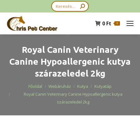
Search:
0
Ft
0
Royal Canin Veterinary
Canine Hypoallergenic kutya
szárazeledel 2kg
You are here:
Főoldal
Webáruház
Kutya
Kutyatáp
Royal Canin Veterinary Canine Hypoallergenic kutya
szárazeledel 2kg