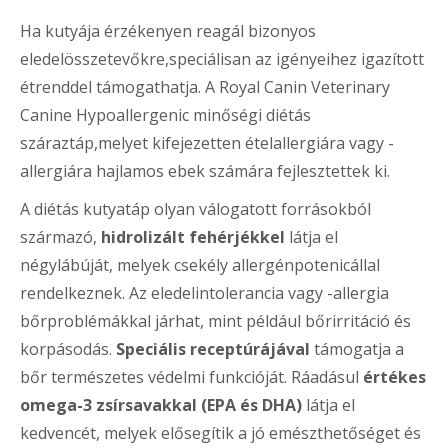
Ha kutyája érzékenyen reagál bizonyos
eledelösszetevőkre,speciálisan az igényeihez igazított
étrenddel támogathatja. A Royal Canin Veterinary
Canine Hypoallergenic minőségi diétás
száraztáp,melyet kifejezetten ételallergiára vagy -
allergiára hajlamos ebek számára fejlesztettek ki.
A diétás kutyatáp olyan válogatott forrásokból
származó,
hidrolizált fehérjékkel
látja el
négylábúját, melyek csekély allergénpotenicállal
rendelkeznek. Az eledelintolerancia vagy -allergia
bőrproblémákkal járhat, mint például bőrirritáció és
korpásodás.
Speciális receptúrájával
támogatja a
bőr természetes védelmi funkcióját. Ráadásul
értékes
omega-3 zsírsavakkal (EPA és DHA)
látja el
kedvencét, melyek elősegítik a jó emészthetőséget és