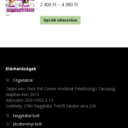
Ártartomány:
2 400
Ft
–
4 380
Ft
2
Ennek
400 Ft
Opciók választása
a
-
terméknek
4
több
380 Ft
variációja
van.
A
Elérhetőségek
változatok
Cégadatok
a
Teljes név: Chris Pet Center Korlátolt Felelősségű Társaság
termékoldalon
Alapítás éve: 2015
választhatók
Adószám: 25314702-2-13
Székhely: 2760 Nagykáta, Petőfi Sándor utca 2/B.
ki
Nagykátai bolt
Jászberényi bolt