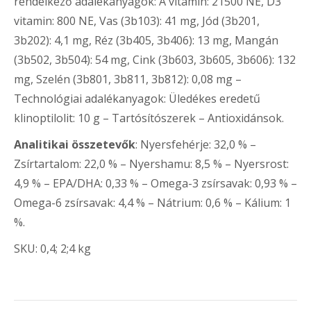
rendelkező adalékanyagok: A vitamin: 21500 NE, D3
vitamin: 800 NE, Vas (3b103): 41 mg, Jód (3b201,
3b202): 4,1 mg, Réz (3b405, 3b406): 13 mg, Mangán
(3b502, 3b504): 54 mg, Cink (3b603, 3b605, 3b606): 132
mg, Szelén (3b801, 3b811, 3b812): 0,08 mg –
Technológiai adalékanyagok: Üledékes eredetű
klinoptilolit: 10 g – Tartósítószerek – Antioxidánsok.
Analitikai összetevők
: Nyersfehérje: 32,0 % –
Zsírtartalom: 22,0 % – Nyershamu: 8,5 % – Nyersrost:
4,9 % – EPA/DHA: 0,33 % – Omega-3 zsírsavak: 0,93 % –
Omega-6 zsírsavak: 4,4 % – Nátrium: 0,6 % – Kálium: 1
%.
SKU: 0,4; 2;4 kg