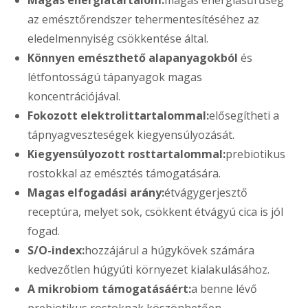
Magas energiatartalom:
magas energiasűrűség
az emésztőrendszer tehermentesítéséhez az
eledelmennyiség csökkentése által.
Könnyen emészthető alapanyagokból
és
létfontosságú tápanyagok magas
koncentrációjával.
Fokozott elektrolittartalommal:
elősegítheti a
tápnyagveszteségek kiegyensúlyozását.
Kiegyensúlyozott rosttartalommal:
prebiotikus
rostokkal az emésztés támogatására.
Magas elfogadási arány:
étvágygerjesztő
receptúra, melyet sok, csökkent étvágyú cica is jól
fogad.
S/O-index:
hozzájárul a húgykövek számára
kedvezőtlen húgyúti környezet kialakulásához.
A mikrobiom támogatásáért:
a benne lévő