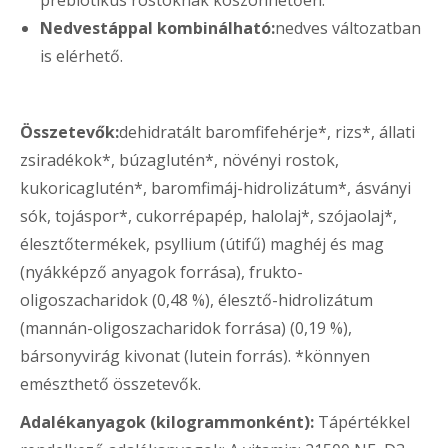
prebiotikus rostoknak köszönhetően.
Nedvestáppal kombinálható:
nedves változatban
is elérhető.
Összetevők:
dehidratált baromfifehérje*, rizs*, állati
zsiradékok*, búzaglutén*, növényi rostok,
kukoricaglutén*, baromfimáj-hidrolizátum*, ásványi
sók, tojáspor*, cukorrépapép, halolaj*, szójaolaj*,
élesztőtermékek, psyllium (útifű) maghéj és mag
(nyákképző anyagok forrása), frukto-
oligoszacharidok (0,48 %), élesztő-hidrolizátum
(mannán-oligoszacharidok forrása) (0,19 %),
bársonyvirág kivonat (lutein forrás). *könnyen
emészthető összetevők.
Adalékanyagok (kilogrammonként):
Tápértékkel