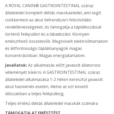
A ROYAL CANIN® GASTROINTESTINAL száraz
állateledel komplett diétás macskaeledel, ami segít
csökkenteni az akut bélrendszeri felszívódási
rendellenességeket, és támogatja a táplálkozással
történő felépülést és a lábadozást. Könnyen
emészthető összetevők. Megnövelt elektrolittartalom
és létfontosságú táplálóanyagok magas
koncentrációban. Magas energiatartalom.
Javallatok:
Az alkalmazás előtt javasolt állatorvos
véleményét kikérni. A GASTROINTESTINAL száraz
állateledel alkalmazása 1-2 héten keresztül javasolt
akut hasmenés esetén, illetve az ezt követő
időszakban a teljes felépülésig.
Teljes értékű diétás állateledel macskák számára
TÁMOGATJA AZ EMÉSZTÉST