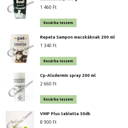
1 460
Ft
Kosárba teszem
Repeta Sampon macskáknak 200 ml
1 340
Ft
Kosárba teszem
Cp-Aludermin spray 200 ml
2 660
Ft
Kosárba teszem
VMP Plus tabletta 50db
8 900
Ft