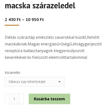
macska szárazeledel
Ártartomány:
2 430
Ft
–
10 950
Ft
2
430 Ft
-
Diétás száraztáp emésztési zavarokkal küzdő,felnőtt
10
950 Ft
macskáknak.Magas energiasűrűségű,étvágygerjesztő
receptúra ballasztanyagok kiegyensúlyozott
keverékével és fokozott elektrolittartalommal.
Kiszerelés
Royal
Kosárba teszem
Canin