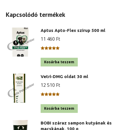
Kapcsolódó termékek
Aptus Apto-Flex szirup 500 ml
11 460
Ft
Értékelés:
5.00
/ 5
Kosárba teszem
Vetri-DMG oldat 30 ml
12 510
Ft
Értékelés:
5.00
/ 5
Kosárba teszem
BOBI száraz sampon kutyának és
macskának, 100 g