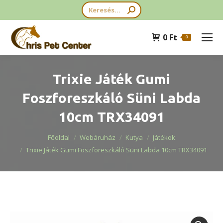
Search:
0
Ft
0
Trixie Játék Gumi
Foszforeszkáló Süni Labda
10cm TRX34091
You are here:
Főoldal
Webáruház
Kutya
Játékok
Trixie Játék Gumi Foszforeszkáló Süni Labda 10cm TRX34091