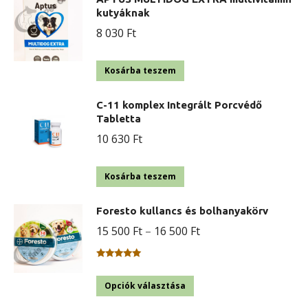
kutyáknak
8 030
Ft
Kosárba teszem
C-11 komplex Integrált Porcvédő
Tabletta
10 630
Ft
Kosárba teszem
Foresto kullancs és bolhanyakörv
Ártartomány:
15 500
Ft
–
16 500
Ft
15
500 Ft
Értékelés:
5.00
/ 5
Ennek
Opciók választása
-
a
16