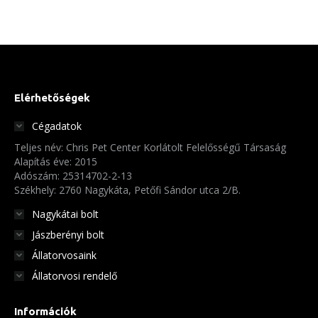
terméknek
500 Ft
több
variációja
van.
A
Elérhetőségek
változatok
Cégadatok
a
Teljes név: Chris Pet Center Korlátolt Felelősségű Társaság
termékoldalon
Alapítás éve: 2015
választhatók
Adószám: 25314702-2-13
Székhely: 2760 Nagykáta, Petőfi Sándor utca 2/B.
ki
Nagykátai bolt
Jászberényi bolt
Állatorvosaink
Állatorvosi rendelő
Információk