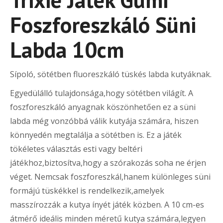
Foszforeszkáló Süni
Labda 10cm
Sípoló, sötétben fluoreszkáló tüskés labda kutyáknak.
Egyedülálló tulajdonsága,hogy sötétben világít. A
foszforeszkáló anyagnak köszönhetően ez a süni
labda még vonzóbbá válik kutyája számára, hiszen
könnyedén megtalálja a sötétben is. Ez a játék
tökéletes választás esti vagy beltéri
játékhoz,biztosítva,hogy a szórakozás soha ne érjen
véget. Nemcsak foszforeszkál,hanem különleges süni
formájú tüskékkel is rendelkezik,amelyek
masszírozzák a kutya ínyét játék közben. A 10 cm-es
átmérő ideális minden méretű kutya számára,legyen