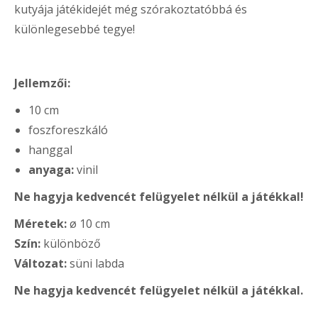
kutyája játékidejét még szórakoztatóbbá és
különlegesebbé tegye!
Jellemzői:
10 cm
foszforeszkáló
hanggal
anyaga:
vinil
Ne hagyja kedvencét felügyelet nélkül a játékkal!
Méretek:
ø 10 cm
Szín:
különböző
Változat:
süni labda
Ne hagyja kedvencét felügyelet nélkül a játékkal.