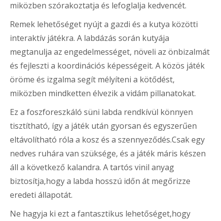
miközben szórakoztatja és lefoglalja kedvencét.
Remek lehetőséget nyújt a gazdi és a kutya közötti
interaktív játékra. A labdázás során kutyája
megtanulja az engedelmességet, növeli az önbizalmát
és fejleszti a koordinációs képességeit. A közös játék
öröme és izgalma segít mélyíteni a kötődést,
miközben mindketten élvezik a vidám pillanatokat.
Ez a foszforeszkáló süni labda rendkívül könnyen
tisztítható, így a játék után gyorsan és egyszerűen
eltávolítható róla a kosz és a szennyeződés.Csak egy
nedves ruhára van szüksége, és a játék máris készen
áll a következő kalandra. A tartós vinil anyag
biztosítja,hogy a labda hosszú időn át megőrizze
eredeti állapotát.
Ne hagyja ki ezt a fantasztikus lehetőséget,hogy