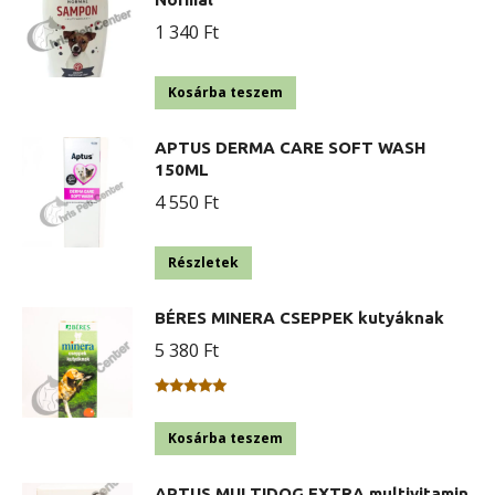
1 340
Ft
Kosárba teszem
APTUS DERMA CARE SOFT WASH
150ML
4 550
Ft
Részletek
BÉRES MINERA CSEPPEK kutyáknak
5 380
Ft
Értékelés:
5.00
/ 5
Kosárba teszem
APTUS MULTIDOG EXTRA multivitamin