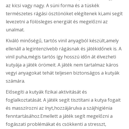
az kicsi vagy nagy. A süni forma és a tüskék
természetes rágási ösztönöket elégítenek ki,ami segít
levezetni a fölösleges energiát és megelőzni az
unalmat.
Kiváló minőségű, tartós vinil anyagból készült,amely
ellenáll a legintenzívebb rágásnak és játékidőnek is. A
vinil puha,mégis tartós így hosszú időn át élvezheti
kutyája a játék örömeit. A játék nem tartalmaz káros
vegyi anyagokat tehát teljesen biztonságos a kutyák
számára.
Elősegíti a kutyák fizikai aktivitását és
foglalkoztatását. A játék segít tisztítani a kutya fogait
és masszírozni az ínyt,hozzájárulva a szájhigiénia
fenntartásához.Emellett a játék segít megelőzni a
fogászati problémákat és csökkenti a stresszt,