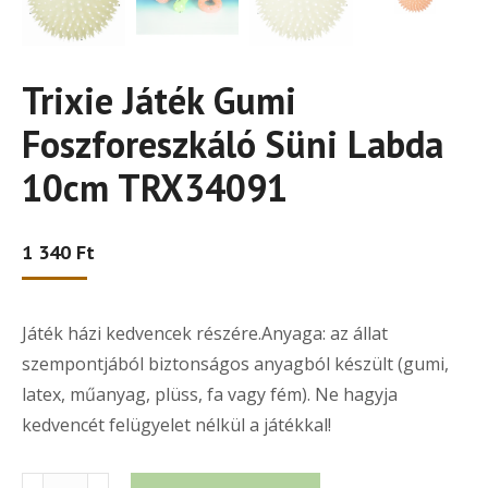
Trixie Játék Gumi
Foszforeszkáló Süni Labda
10cm TRX34091
1 340
Ft
Játék házi kedvencek részére.Anyaga: az állat
szempontjából biztonságos anyagból készült (gumi,
latex, műanyag, plüss, fa vagy fém). Ne hagyja
kedvencét felügyelet nélkül a játékkal!
Trixie