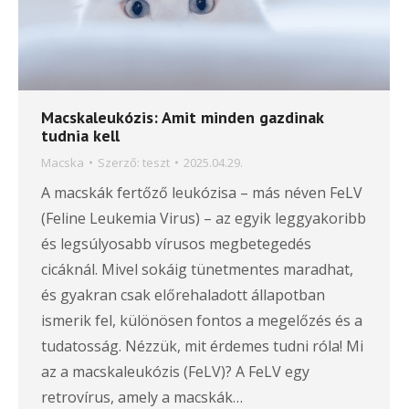
Macskaleukózis: Amit minden gazdinak
tudnia kell
Macska
Szerző:
teszt
2025.04.29.
A macskák fertőző leukózisa – más néven FeLV
(Feline Leukemia Virus) – az egyik leggyakoribb
és legsúlyosabb vírusos megbetegedés
cicáknál. Mivel sokáig tünetmentes maradhat,
és gyakran csak előrehaladott állapotban
ismerik fel, különösen fontos a megelőzés és a
tudatosság. Nézzük, mit érdemes tudni róla! Mi
az a macskaleukózis (FeLV)? A FeLV egy
retrovírus, amely a macskák…