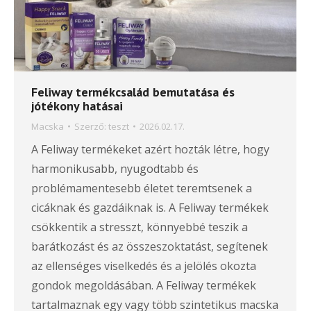
Feliway termékcsalád bemutatása és
jótékony hatásai
Macska
Szerző:
teszt
2026.02.17.
A Feliway termékeket azért hozták létre, hogy
harmonikusabb, nyugodtabb és
problémamentesebb életet teremtsenek a
cicáknak és gazdáiknak is. A Feliway termékek
csökkentik a stresszt, könnyebbé teszik a
barátkozást és az összeszoktatást, segítenek
az ellenséges viselkedés és a jelölés okozta
gondok megoldásában. A Feliway termékek
tartalmaznak egy vagy több szintetikus macska