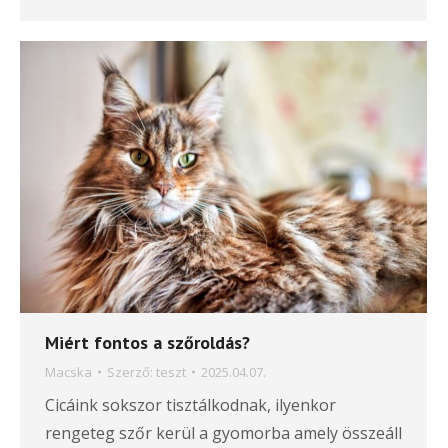
Miért fontos a szőroldás?
Macska
Szerző:
teszt
2025.04.07.
Cicáink sokszor tisztálkodnak, ilyenkor
rengeteg szőr kerül a gyomorba amely összeáll