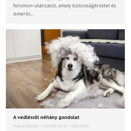
feromon-utánzatot, amely biztonságérzetet és
ismerős…
A vedlésről néhány gondolat
Kutya
,
Macska
Szerző:
teszt
2025.06.05.