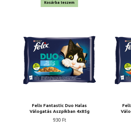
was:
is:
Kosárba teszem
2
2
470 Ft.
270 Ft.
Felix Fantastic Duo Halas
Feli
Válogatás Aszpikban 4x85g
Válo
930
Ft