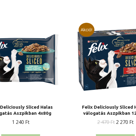
Akció!
 Deliciously Sliced Halas
Felix Deliciously Sliced 
gatás Aszpikban 4x80g
válogatás Aszpikban 1
Original
C
1 240
Ft
2 470
Ft
2 270
Ft
price
p