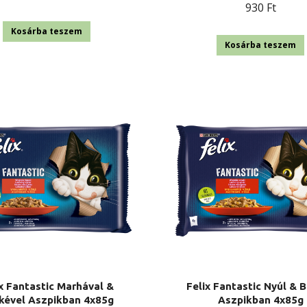
930
Ft
price
price
was:
is:
Kosárba teszem
Kosárba teszem
2
2
470 Ft.
270 Ft.
x Fantastic Marhával &
Felix Fantastic Nyúl & 
rkével Aszpikban 4x85g
Aszpikban 4x85g