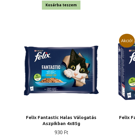
Kosárba teszem
Akció!
Felix Fantastic Halas Válogatás
Felix F
Aszpikban 4x85g
930
Ft