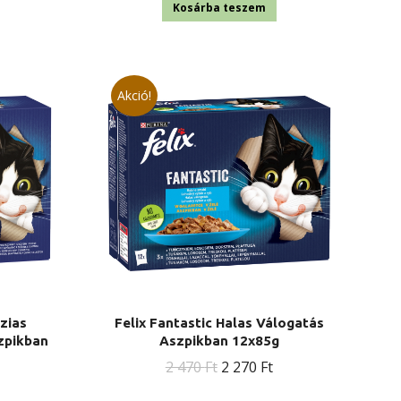
s:
Kosárba teszem
2
70 Ft.
Akció!
ázias
Felix Fantastic Halas Válogatás
zpikban
Aszpikban 12x85g
Original
Current
2 470
Ft
2 270
Ft
urrent
price
price