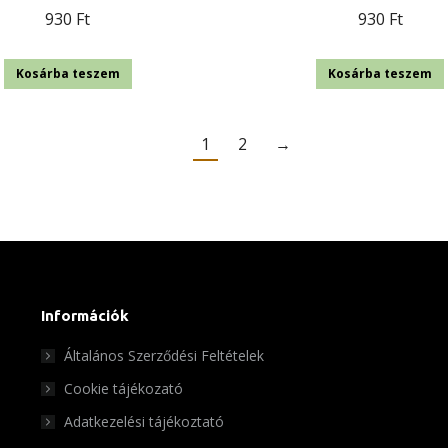
930
Ft
930
Ft
Kosárba teszem
Kosárba teszem
1
2
→
Információk
Általános Szerződési Feltételek
Cookie tájékozató
Adatkezelési tájékoztató