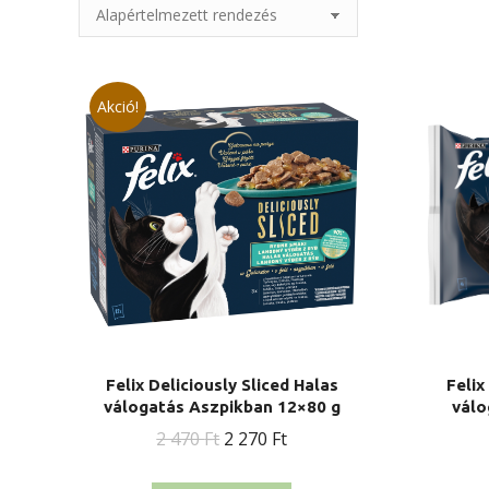
Akció!
Felix Deliciously Sliced Halas
Felix
válogatás Aszpikban 12×80 g
válo
Original
Current
2 470
Ft
2 270
Ft
price
price