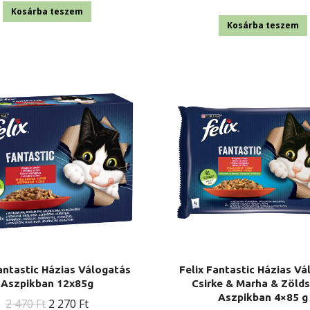
price
p
Kosárba teszem
was:
i
Kosárba teszem
2
470 Ft.
2
antastic Házias Válogatás
Felix Fantastic Házias V
Aszpikban 12x85g
Csirke & Marha & Zöld
Aszpikban 4×85 g
Original
Current
2 470
Ft
2 270
Ft