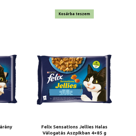
price
price
was:
is:
Kosárba teszem
2
2
470 Ft.
270 Ft.
Bárány
Felix Sensations Jellies Halas
Válogatás Aszpikban 4×85 g