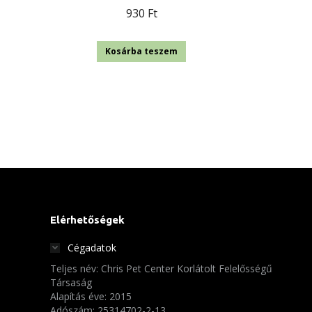
930
Ft
Kosárba teszem
Elérhetőségek
Cégadatok
Teljes név: Chris Pet Center Korlátolt Felelősségű
Társaság
Alapítás éve: 2015
Adószám: 25314702-2-13