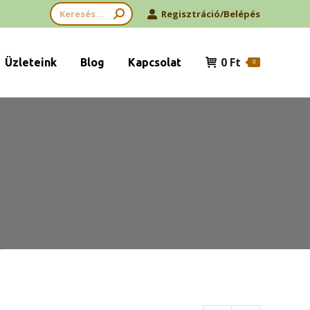
Search:
Regisztráció/Belépés
0
Ft
Üzleteink
Blog
Kapcsolat
0