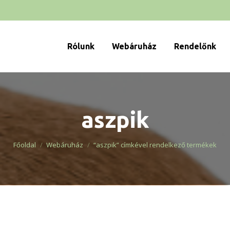
Rólunk
Webáruház
Rendelőnk
aszpik
You are here:
Főoldal
Webáruház
“aszpik” címkével rendelkező termékek