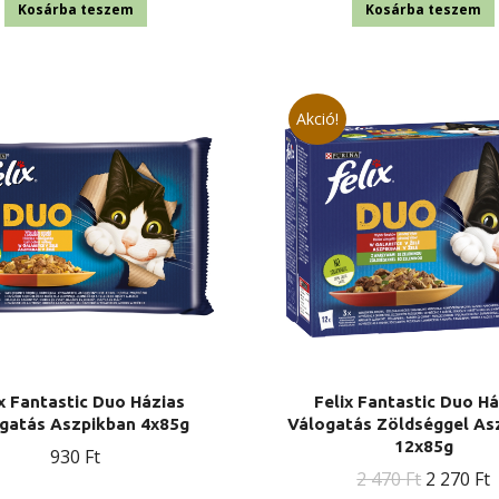
was:
i
Kosárba teszem
Kosárba teszem
2
470 Ft.
2
Akció!
x Fantastic Duo Házias
Felix Fantastic Duo H
gatás Aszpikban 4x85g
Válogatás Zöldséggel As
12x85g
930
Ft
Original
C
2 470
Ft
2 270
Ft