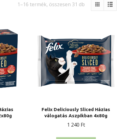
1–16 termék, összesen 31 db
Házias
Felix Deliciously Sliced Házias
2x80g
válogatás Aszpikban 4x80g
urrent
1 240
Ft
rice