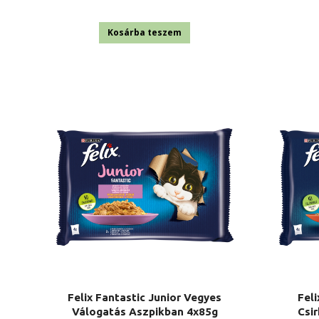
Kosárba teszem
Felix Fantastic Junior Vegyes
Feli
Válogatás Aszpikban 4x85g
Csi