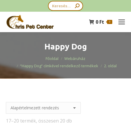
Search:
0
Ft
0
Happy Dog
You are here:
Főoldal
Webáruház
“Happy Dog” címkével rendelkező termékek
2. oldal
17–20 termék, összesen 20 db