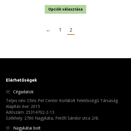
1
Ennek
130 Ft
Opciók választása
a
-
terméknek
1
←
1
2
több
850 Ft
variációja
van.
A
változatok
a
Elérhetőségek
termékoldalon
választhatók
Cégadatok
ki
Teljes név: Chris Pet Center Korlátolt Felelősségű Társaság
Alapítás éve: 2015
Adószám: 25314702-2-13
Székhely: 2760 Nagykáta, Petőfi Sándor utca 2/B.
Nagykátai bolt