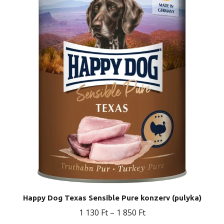
variációja
van.
A
változatok
a
termékoldalon
választhatók
ki
Happy Dog Texas Sensible Pure konzerv (pulyka)
Ártartomány:
1 130
Ft
–
1 850
Ft