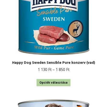
termékoldalon
választhatók
ki
Happy Dog Sweden Sensible Pure konzerv (vad)
Ártartomány:
1 130
Ft
–
1 850
Ft
1
Ennek
130 Ft
Opciók választása
a
-
terméknek
1
több
850 Ft