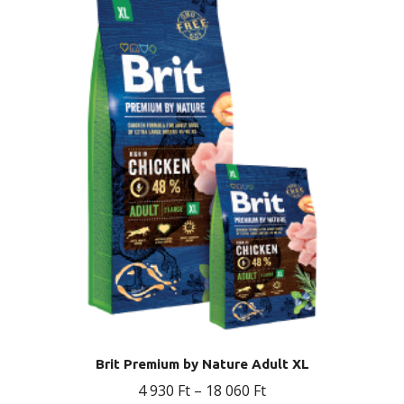
variációja
van.
A
változatok
a
termékoldalon
választhatók
ki
Brit Premium by Nature Adult XL
Ártartomány:
4 930
Ft
–
18 060
Ft