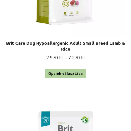
Brit Care Dog Hypoallergenic Adult Small Breed Lamb &
Rice
Ártartomány:
2 970
Ft
–
7 270
Ft
2
Ennek
970 Ft
Opciók választása
a
-
terméknek
7
több
270 Ft
variációja
van.
A
változatok