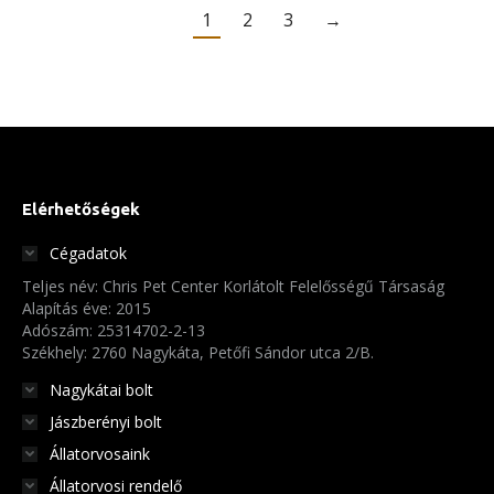
terméknek
7
1
2
3
→
több
420 Ft
variációja
van.
A
változatok
a
Elérhetőségek
termékoldalon
választhatók
Cégadatok
ki
Teljes név: Chris Pet Center Korlátolt Felelősségű Társaság
Alapítás éve: 2015
Adószám: 25314702-2-13
Székhely: 2760 Nagykáta, Petőfi Sándor utca 2/B.
Nagykátai bolt
Jászberényi bolt
Állatorvosaink
Állatorvosi rendelő