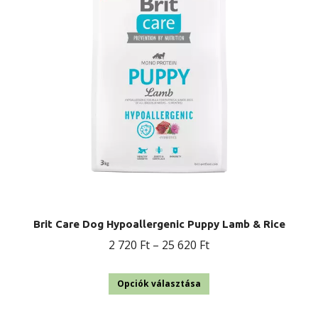
változatok
a
termékoldalon
választhatók
ki
Brit Care Dog Hypoallergenic Puppy Lamb & Rice
Ártartomány:
2 720
Ft
–
25 620
Ft
2
Ennek
720 Ft
Opciók választása
a
-