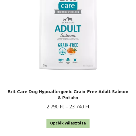
a
termékoldalon
választhatók
ki
Brit Care Dog Hypoallergenic Grain-Free Adult Salmon
& Potato
Ártartomány:
2 790
Ft
–
23 740
Ft
2
Ennek
790 Ft
Opciók választása
a
-