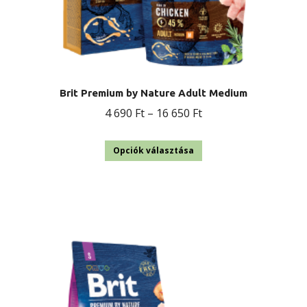
Brit Premium by Nature Adult Medium
Ártartomány:
4 690
Ft
–
16 650
Ft
4
Ennek
690 Ft
Opciók választása
a
-
terméknek
16
több
650 Ft
variációja
van.
A
változatok
a