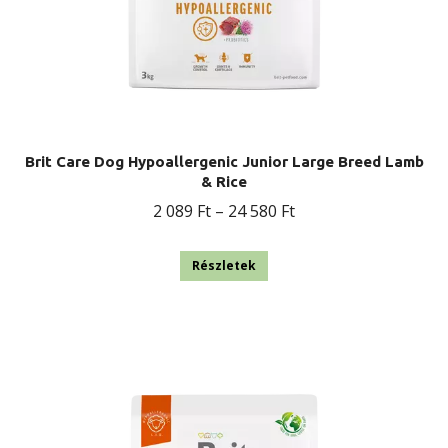
Brit Care Dog Hypoallergenic Junior Large Breed Lamb
& Rice
Ártartomány:
2 089
Ft
–
24 580
Ft
2
Ennek
089 Ft
Részletek
a
-
terméknek
24
több
580 Ft
variációja
van.
A