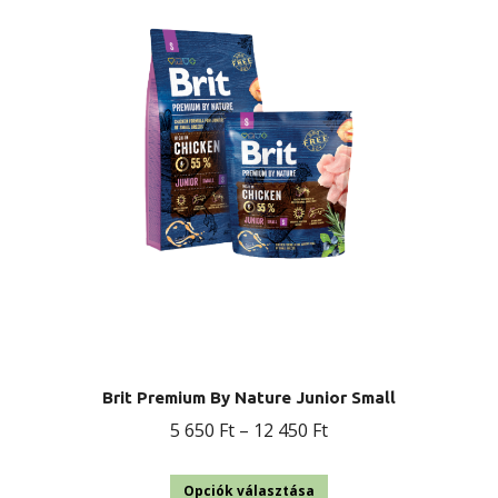
A
változatok
a
termékoldalon
választhatók
ki
Brit Premium By Nature Junior Small
Ártartomány:
5 650
Ft
–
12 450
Ft
5
Ennek
650 Ft
Opciók választása