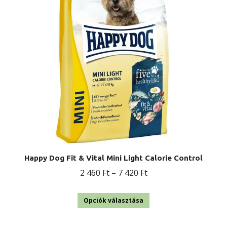
változatok
a
termékoldalon
választhatók
ki
Happy Dog Fit & Vital Mini Light Calorie Control
Ártartomány:
2 460
Ft
–
7 420
Ft
2
Ennek
460 Ft
Opciók választása
a
-