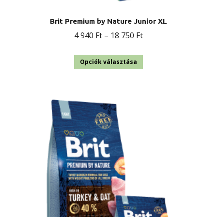
Brit Premium by Nature Junior XL
Ártartomány:
4 940
Ft
–
18 750
Ft
4
Ennek
940 Ft
Opciók választása
a
-
terméknek
18
több
750 Ft
variációja
van.
A
változatok
a
termékoldalon
választhatók
ki