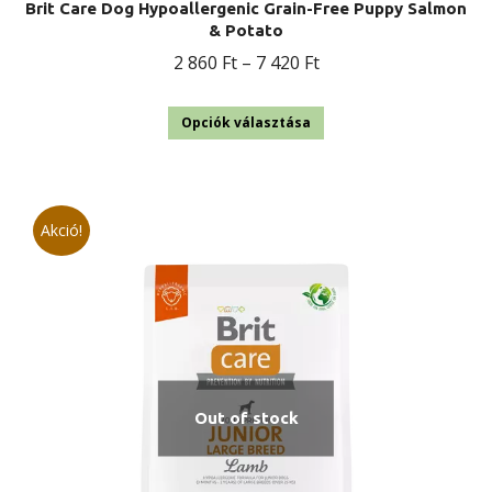
Brit Care Dog Hypoallergenic Grain-Free Puppy Salmon
& Potato
Ártartomány:
2 860
Ft
–
7 420
Ft
2
Ennek
860 Ft
Opciók választása
a
-
terméknek
7
több
420 Ft
Akció!
variációja
van.
A
változatok
a
termékoldalon
Out of stock
választhatók
ki