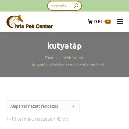
Search:
0
Ft
0
kutyatáp
You are here:
Főoldal
Webáruház
“kutyatáp” címkével rendelkező termékek
1–16 termék, összesen 43 db