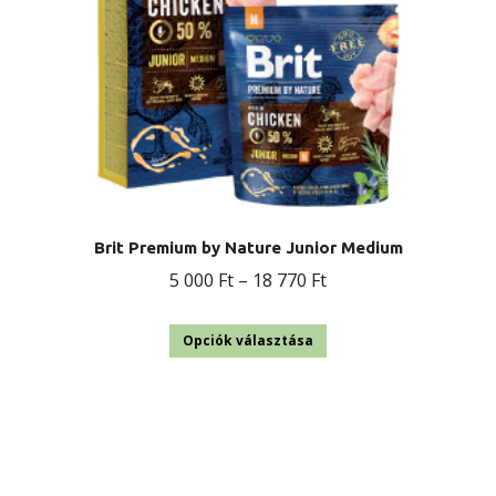
választhatók
ki
Brit Premium by Nature Junior Medium
Ártartomány:
5 000
Ft
–
18 770
Ft
5
Ennek
000 Ft
Opciók választása
a
-
terméknek
18
több
770 Ft
variációja
van.