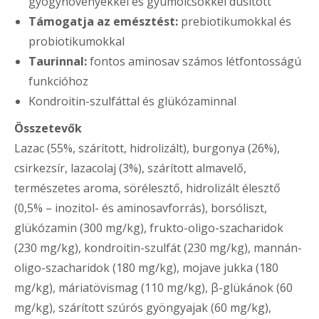
gyógynövényekkel és gyümölcsökkel dúsított
Támogatja az emésztést:
prebiotikumokkal és
probiotikumokkal
Taurinnal:
fontos aminosav számos létfontosságú
funkcióhoz
Kondroitin-szulfáttal és glükózaminnal
Összetevők
Lazac (55%, szárított, hidrolizált), burgonya (26%),
csirkezsír, lazacolaj (3%), szárított almavelő,
természetes aroma, sörélesztő, hidrolizált élesztő
(0,5% – inozitol- és aminosavforrás), borsóliszt,
glükózamin (300 mg/kg), frukto-oligo-szacharidok
(230 mg/kg), kondroitin-szulfát (230 mg/kg), mannán-
oligo-szacharidok (180 mg/kg), mojave jukka (180
mg/kg), máriatövismag (110 mg/kg), β-glükánok (60
mg/kg), szárított szúrós gyöngyajak (60 mg/kg),