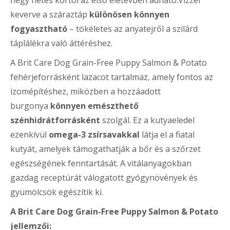
négy hetes kortól az első életévben adható.Vízzel
keverve a száraztáp
különösen könnyen
fogyasztható
– tökéletes az anyatejről a szilárd
táplálékra való áttéréshez.
A Brit Care Dog Grain-Free Puppy Salmon & Potato
fehérjeforrásként lazacot tartalmaz, amely fontos az
izomépítéshez, miközben a hozzáadott
burgonya
könnyen emészthető
szénhidrátforrásként
szolgál. Ez a kutyaeledel
ezenkívül
omega-3 zsírsavakkal
látja el a fiatal
kutyát, amelyek támogathatják a bőr és a szőrzet
egészségének fenntartását. A vitálanyagokban
gazdag receptúrát válogatott gyógynövények és
gyümölcsök egészítik ki.
A Brit Care Dog Grain-Free Puppy Salmon & Potato
jellemzői: