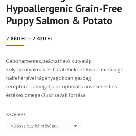
Hypoallergenic Grain-Free
Puppy Salmon & Potato
Ártartomány:
2 860
Ft
–
7 420
Ft
2
860 Ft
-
Gabonamentes,beáztatható kutyatáp
7
420 Ft
kölyökkutyáknak és fiatal ebeknek.Kiváló minőségű
halfehérjével tápanyagokban gazdag
receptúra.Támogatja az optimális növekedést és
értékes omega-3 zsírsavak forrása
Kiszerelés