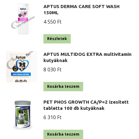
APTUS DERMA CARE SOFT WASH
150ML
4 550
Ft
Részletek
APTUS MULTIDOG EXTRA multivitamin
kutyáknak
8 030
Ft
Kosárba teszem
PET PHOS GROWTH CA/P=2 ízesített
tabletta 100 db kutyáknak
6 310
Ft
Kosárba teszem