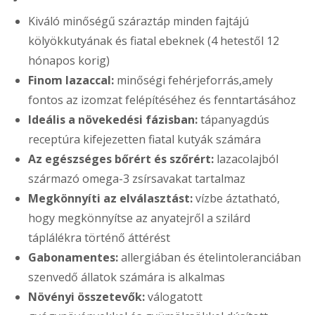
Kiváló minőségű száraztáp minden fajtájú
kölyökkutyának és fiatal ebeknek (4 hetestől 12
hónapos korig)
Finom lazaccal:
minőségi fehérjeforrás,amely
fontos az izomzat felépítéséhez és fenntartásához
Ideális a növekedési fázisban:
tápanyagdús
receptúra kifejezetten fiatal kutyák számára
Az egészséges bőrért és szőrért:
lazacolajból
származó omega-3 zsírsavakat tartalmaz
Megkönnyíti az elválasztást:
vízbe áztatható,
hogy megkönnyítse az anyatejről a szilárd
táplálékra történő áttérést
Gabonamentes:
allergiában és ételintoleranciában
szenvedő állatok számára is alkalmas
Növényi összetevők:
válogatott