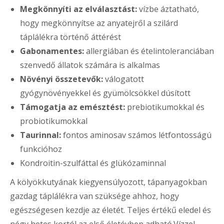
Megkönnyíti az elválasztást:
vízbe áztatható,
hogy megkönnyítse az anyatejről a szilárd
táplálékra történő áttérést
Gabonamentes:
allergiában és ételintoleranciában
szenvedő állatok számára is alkalmas
Növényi összetevők:
válogatott
gyógynövényekkel és gyümölcsökkel dúsított
Támogatja az emésztést:
prebiotikumokkal és
probiotikumokkal
Taurinnal:
fontos aminosav számos létfontosságú
funkcióhoz
Kondroitin-szulfáttal és glükózaminnal
A kölyökkutyának kiegyensúlyozott, tápanyagokban
gazdag táplálékra van szüksége ahhoz, hogy
egészségesen kezdje az életét. Teljes értékű eledel és