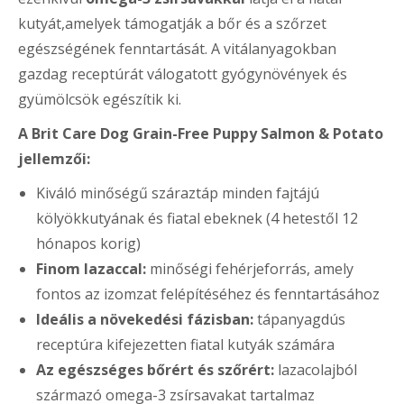
kutyát,amelyek támogatják a bőr és a szőrzet
egészségének fenntartását. A vitálanyagokban
gazdag receptúrát válogatott gyógynövények és
gyümölcsök egészítik ki.
A Brit Care Dog Grain-Free Puppy Salmon & Potato
jellemzői:
Kiváló minőségű száraztáp minden fajtájú
kölyökkutyának és fiatal ebeknek (4 hetestől 12
hónapos korig)
Finom lazaccal:
minőségi fehérjeforrás, amely
fontos az izomzat felépítéséhez és fenntartásához
Ideális a növekedési fázisban:
tápanyagdús
receptúra kifejezetten fiatal kutyák számára
Az egészséges bőrért és szőrért:
lazacolajból
származó omega-3 zsírsavakat tartalmaz