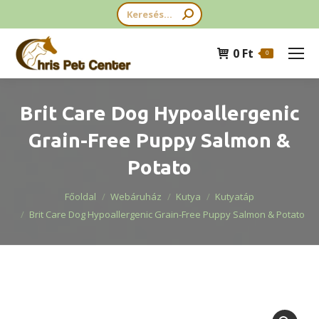
Search:
0
Ft
0
Brit Care Dog Hypoallergenic
Grain-Free Puppy Salmon &
Potato
You are here:
Főoldal
Webáruház
Kutya
Kutyatáp
Brit Care Dog Hypoallergenic Grain-Free Puppy Salmon & Potato