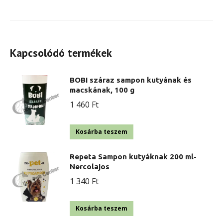
Kapcsolódó termékek
BOBI száraz sampon kutyának és
macskának, 100 g
1 460
Ft
Kosárba teszem
Repeta Sampon kutyáknak 200 ml-
Nercolajos
1 340
Ft
Kosárba teszem