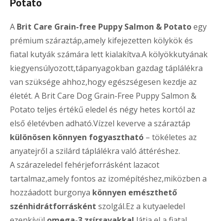
Potato
A
Brit Care Grain-free Puppy Salmon & Potato
egy
prémium száraztáp,amely kifejezetten kölykök és
fiatal kutyák számára lett kialakítva.A kölyökkutyának
kiegyensúlyozott,tápanyagokban gazdag táplálékra
van szüksége ahhoz,hogy egészségesen kezdje az
életét. A Brit Care Dog Grain-Free Puppy Salmon &
Potato teljes értékű eledel és négy hetes kortól az
első életévben adható.Vízzel keverve a száraztáp
különösen könnyen fogyasztható
– tökéletes az
anyatejről a szilárd táplálékra való áttéréshez.
A szárazeledel fehérjeforrásként lazacot
tartalmaz,amely fontos az izomépítéshez,miközben a
hozzáadott burgonya
könnyen emészthető
szénhidrátforrásként
szolgál.Ez a kutyaeledel
ezenkívül
omega-3 zsírsavakkal
látja el a fiatal