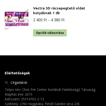
Vectra 3D rácsepegtető oldat
kutyáknak 1 db
Ártartomány:
2 400
Ft
–
4 380
Ft
2
Ennek
400 Ft
Opciók választása
a
-
terméknek
4
több
380 Ft
variációja
van.
A
Elérhetőségek
változatok
Cégadatok
a
Teljes név: Chris Pet Center Korlátolt Felelősségű Társaság
termékoldalon
Alapítás éve: 2015
választhatók
Adószám: 25314702-2-13
Székhely: 2760 Nagykáta, Petőfi Sándor utca 2/B.
ki