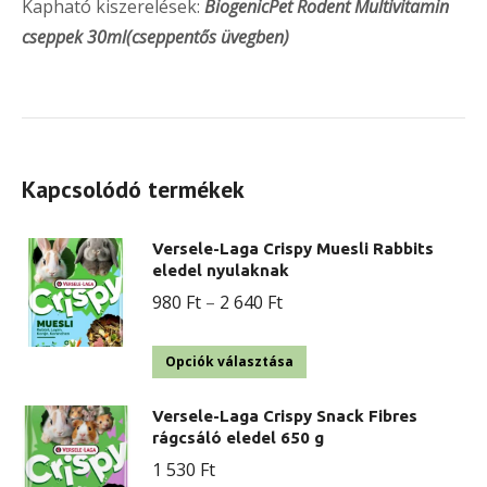
Kapható kiszerelések:
BiogenicPet Rodent Multivitamin
cseppek 30ml(cseppentős üvegben)
Kapcsolódó termékek
Versele-Laga Crispy Muesli Rabbits
eledel nyulaknak
Ártartomány:
980
Ft
–
2 640
Ft
980 Ft
Ennek
-
Opciók választása
a
2
Versele-Laga Crispy Snack Fibres
terméknek
640 Ft
rágcsáló eledel 650 g
több
1 530
Ft
variációja