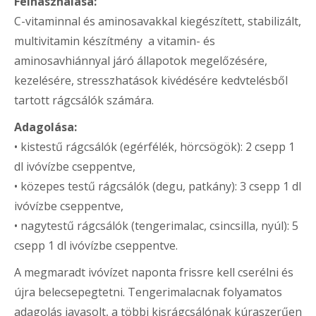
Felhasználása:
C-vitaminnal és aminosavakkal kiegészített, stabilizált,
multivitamin készítmény a vitamin- és
aminosavhiánnyal járó állapotok megelőzésére,
kezelésére, stresszhatások kivédésére kedvtelésből
tartott rágcsálók számára.
Adagolása:
• kistestű rágcsálók (egérfélék, hörcsögök): 2 csepp 1
dl ivóvízbe cseppentve,
• közepes testű rágcsálók (degu, patkány): 3 csepp 1 dl
ivóvízbe cseppentve,
• nagytestű rágcsálók (tengerimalac, csincsilla, nyúl): 5
csepp 1 dl ivóvízbe cseppentve.
A megmaradt ivóvízet naponta frissre kell cserélni és
újra belecsepegtetni. Tengerimalacnak folyamatos
adagolás javasolt, a többi kisrágcsálónak kúraszerűen