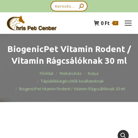
Search:
0
Ft
0
BiogenicPet Vitamin Rodent /
Vitamin Rágcsálóknak 30 ml
You are here:
Főoldal
Webáruház
Kutya
Táplálékkiegészítők kisállatoknak
BiogenicPet Vitamin Rodent / Vitamin Rágcsálóknak 30 ml