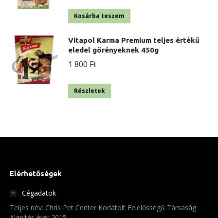
Kosárba teszem
Vitapol Karma Premium teljes értékű
eledel görényeknek 450g
1 800
Ft
Részletek
Elérhetőségek
Cégadatok
Teljes név: Chris Pet Center Korlátolt Felelősségű Társaság
Alapítás éve: 2015