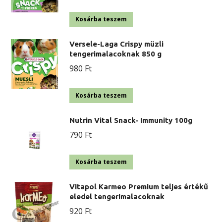
van.
Kosárba teszem
A
változatok
Versele-Laga Crispy müzli
a
tengerimalacoknak 850 g
termékoldalon
980
Ft
választhatók
ki
Kosárba teszem
Nutrin Vital Snack- Immunity 100g
790
Ft
Kosárba teszem
Vitapol Karmeo Premium teljes értékű
eledel tengerimalacoknak
920
Ft