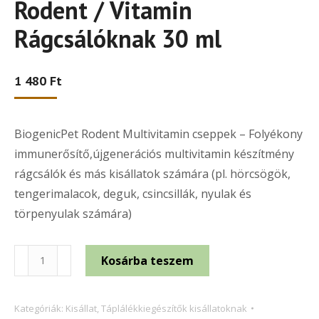
Rodent / Vitamin
Rágcsálóknak 30 ml
1 480
Ft
BiogenicPet Rodent Multivitamin cseppek – Folyékony
immunerősítő,újgenerációs multivitamin készítmény
rágcsálók és más kisállatok számára (pl. hörcsögök,
tengerimalacok, deguk, csincsillák, nyulak és
törpenyulak számára)
BiogenicPet
Kosárba teszem
Vitamin
Rodent
Kategóriák:
Kisállat
,
Táplálékkiegészítők kisállatoknak
/