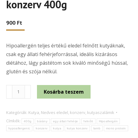
konzerv 400g
900
Ft
Hipoallergén teljes értékű eledel felnőtt kutyáknak,
csak egy állati fehérjeforrással, ideális kizárásos
diétához, lágy pástétom sok kiváló minőségű hússal,
glutén és szója nélkül.
Brit
Kosárba teszem
Mono
Protein
Kategóriák:
Kutya
,
Nedves eledel, konzerv, kutyaszalámik
Bárány
Címkék:
400g
bárány
egy állati fehérje
felnőtt
Hipoallergén
konzerv
hypoallergenic
konzerv
kutya
kutya konzerv
lamb
mono protein
400g