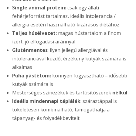
Single animal protein:
csak egy állati
fehérjeforrást tartalmaz, ideális intolerancia /
allergia esetén használható kizárásos diétához
Teljes húsélvezet:
magas hústartalom a finom
ízért, jó elfogadási aránnyal
Gluténmentes
: ilyen jellegű allergiával és
intoleranciával küzdő, érzékeny kutyák számára is
alkalmas
Puha pástétom:
könnyen fogyasztható – idősebb
kutyák számára is
Mesterséges színezékek és tartósítószerek
nélkül
Ideális mindennapi táplálék
: száraztáppal is
tökéletesen kombinálható, támogathatja a
tápanyag- és folyadékbevitelt