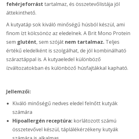
fehérjeforrást
tartalmaz, és összetevőlistája jól
áttekinthető.
A kutyatáp sok kiváló minőségű húsból készül, ami
finom ízt kölcsönöz az eledelnek. A Brit Mono Protein
sem
glutént
, sem szóját
nem tartalmaz.
Teljes
értékű eledelként is szolgálhat, de jól kombinálható
száraztáppal is. A kutyaeledel különböző
ízváltozatokban és különböző húsfajtákkal kapható.
Jellemzői:
Kiváló minőségű nedves eledel felnőtt kutyák
számára
Hipoallergén receptúra:
korlátozott számú
összetevővel készül, táplálékérzékeny kutyák
számára is alkalmas