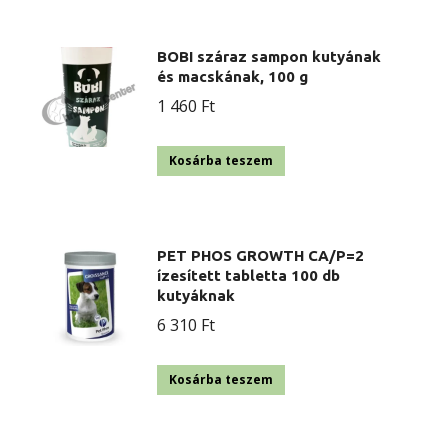
BOBI száraz sampon kutyának
és macskának, 100 g
1 460
Ft
Kosárba teszem
PET PHOS GROWTH CA/P=2
ízesített tabletta 100 db
kutyáknak
6 310
Ft
Kosárba teszem