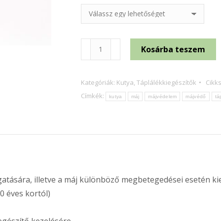
HEPA-
Kosárba teszem
PET
Plus
Kategóriák:
Kutya
,
Táplálékkiegészítők
Cikk
ízesített
Címkék:
kutya
máj
májvédelem
májvédő
tá
tabletta
700
mg
mennyiség
ására, illetve a máj különböző megbetegedései esetén kieg
0 éves kortól)