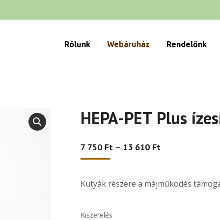
Rólunk
Webáruház
Rendelőnk
HEPA-PET Plus ízes
Ártartomány:
7 750
Ft
–
13 610
Ft
7
750 Ft
-
Kutyák részére a májműködés támog
13
610 Ft
Kiszerelés