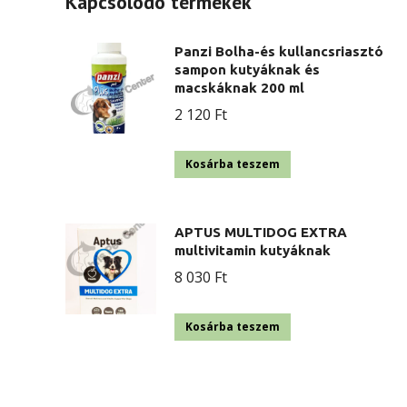
Kapcsolódó termékek
Panzi Bolha-és kullancsriasztó
sampon kutyáknak és
macskáknak 200 ml
2 120
Ft
Kosárba teszem
APTUS MULTIDOG EXTRA
multivitamin kutyáknak
8 030
Ft
Kosárba teszem