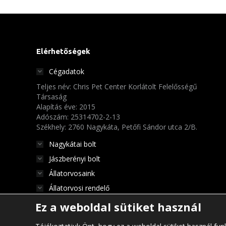
Elérhetőségek
Cégadatok
Teljes név: Chris Pet Center Korlátolt Felelősségű
Társaság
Alapítás éve: 2015
Adószám: 25314702-2-13
Székhely: 2760 Nagykáta, Petőfi Sándor utca 2/B.
Nagykátai bolt
Jászberényi bolt
Állatorvosaink
Állatorvosi rendelő
Ez a weboldal sütiket használ