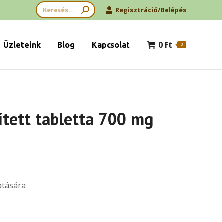
Search:
Regisztráció/Belépés
0
Ft
Üzleteink
Blog
Kapcsolat
0
ített tabletta 700 mg
atására