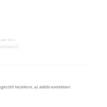
szám:
012-1
plálékkiegészítő
észítő kezelésre, az alábbi esetekben: