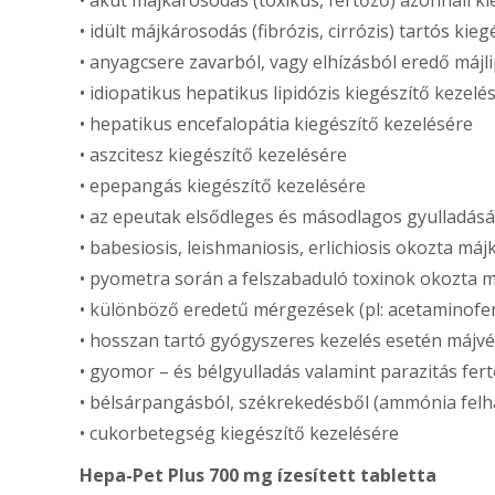
• akut májkárosodás (toxikus, fertőző) azonnali k
• idült májkárosodás (fibrózis, cirrózis) tartós kie
• anyagcsere zavarból, vagy elhízásból eredő májli
• idiopatikus hepatikus lipidózis kiegészítő kezelé
• hepatikus encefalopátia kiegészítő kezelésére
• aszcitesz kiegészítő kezelésére
• epepangás kiegészítő kezelésére
• az epeutak elsődleges és másodlagos gyulladásá
• babesiosis, leishmaniosis, erlichiosis okozta má
• pyometra során a felszabaduló toxinok okozta 
• különböző eredetű mérgezések (pl: acetaminofe
• hosszan tartó gyógyszeres kezelés esetén májv
• gyomor – és bélgyulladás valamint parazitás fe
• bélsárpangásból, székrekedésből (ammónia felh
• cukorbetegség kiegészítő kezelésére
Hepa-Pet Plus 700 mg ízesített tabletta