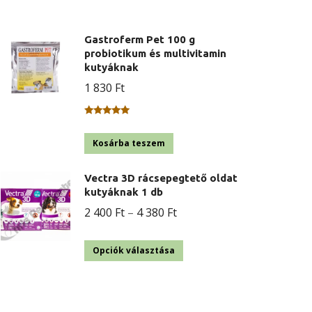
Gastroferm Pet 100 g
probiotikum és multivitamin
kutyáknak
1 830
Ft
Értékelés:
5.00
/ 5
Kosárba teszem
Vectra 3D rácsepegtető oldat
kutyáknak 1 db
Ártartomány:
2 400
Ft
–
4 380
Ft
2
Ennek
400 Ft
Opciók választása
a
-
terméknek
4
több
380 Ft