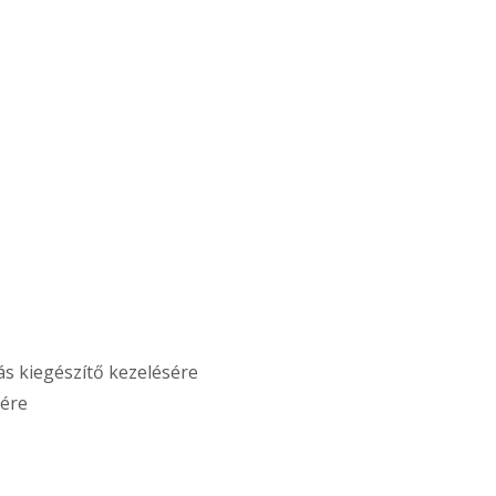
ás kiegészítő kezelésére
sére