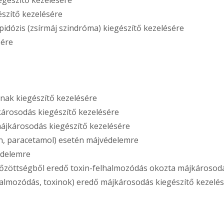
iegészítő kezelésére
gészítő kezelésére
pidózis (zsírmáj szindróma) kiegészítő kezelésére
sére
nak kiegészítő kezelésére
jkárosodás kiegészítő kezelésére
májkárosodás kiegészítő kezelésére
n, paracetamol) esetén májvédelemre
édelemre
rtőzöttségből eredő toxin-felhalmozódás okozta májkárosod
almozódás, toxinok) eredő májkárosodás kiegészítő kezelé