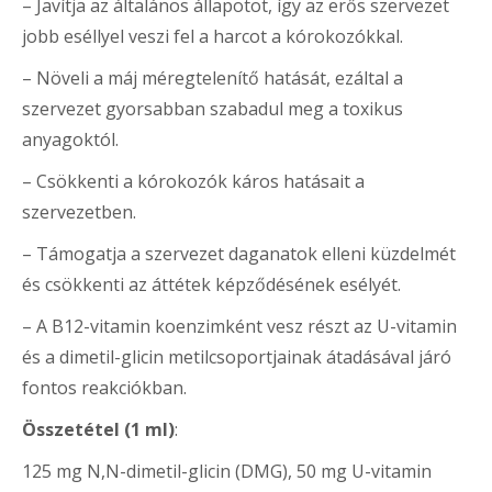
– Javítja az általános állapotot, így az erős szervezet
jobb eséllyel veszi fel a harcot a kórokozókkal.
– Növeli a máj méregtelenítő hatását, ezáltal a
szervezet gyorsabban szabadul meg a toxikus
anyagoktól.
– Csökkenti a kórokozók káros hatásait a
szervezetben.
– Támogatja a szervezet daganatok elleni küzdelmét
és csökkenti az áttétek képződésének esélyét.
– A B12-vitamin koenzimként vesz részt az U-vitamin
és a dimetil-glicin metilcsoportjainak átadásával járó
fontos reakciókban.
Összetétel (1 ml)
:
125 mg N,N-dimetil-glicin (DMG), 50 mg U-vitamin