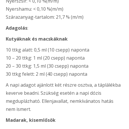
Nyerszsír: < 0,10 %(m/m)
Nyershamu: < 0,10 %(m/m)
Szárazanyag-tartalom: 21,7 % (m/m)
Adagolás
:
Kutyáknak és macskáknak
10 ttkg alatt: 0,5 ml (10 csepp) naponta
10 – 20 ttkg: 1 ml (20 csepp) naponta
20 – 30 ttkg: 1,5 ml (30 csepp) naponta
30 ttkg felett: 2 ml (40 csepp) naponta
A napi adagot ajánlott két részre osztva, a táplálékba
keverve beadni. Szükség esetén a napi dózis
megduplázható. Ellenjavallat, nemkívánatos hatás
nem ismert.
Madarak, kisemlősök