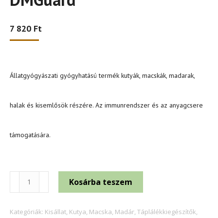
7 820
Ft
Állatgyógyászati gyógyhatású termék kutyák, macskák, madarak,
halak és kisemlősök részére. Az immunrendszer és az anyagcsere
támogatására.
DMGuard
Kosárba teszem
mennyiség
Kategóriák:
Kisállat
,
Kutya
,
Macska
,
Madár
,
Táplálékkiegészítők
,