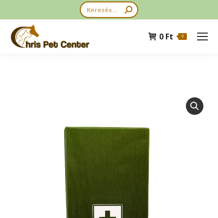
Search:
0
Ft
0