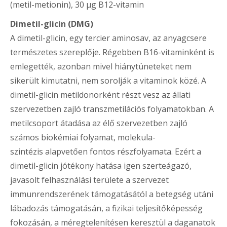
(metil-metionin), 30 μg B12-vitamin
Dimetil-glicin (DMG)
A dimetil-glicin, egy tercier aminosav, az anyagcsere
természetes szereplője. Régebben B16-vitaminként is
emlegették, azonban mivel hiánytüneteket nem
sikerült kimutatni, nem sorolják a vitaminok közé. A
dimetil-glicin metildonorként részt vesz az állati
szervezetben zajló transzmetilációs folyamatokban. A
metilcsoport átadása az élő szervezetben zajló
számos biokémiai folyamat, molekula-
szintézis alapvetően fontos részfolyamata. Ezért a
dimetil-glicin jótékony hatása igen szerteágazó,
javasolt felhasználási területe a szervezet
immunrendszerének támogatásától a betegség utáni
lábadozás támogatásán, a fizikai teljesítőképesség
fokozásán, a méregtelenítésen keresztül a daganatok