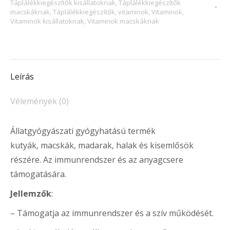
Táplálékkiegészítők kisállatoknak
,
Táplálékkiegészítők
macskáknak
,
Táplálékkiegészítők, vitaminok
,
Vitaminok
,
Vitaminok kisállatoknak
,
Vitaminok macskáknak
Leírás
Vélemények (0)
Állatgyógyászati gyógyhatású termék
kutyák, macskák, madarak, halak és kisemlősök
részére. Az immunrendszer és az anyagcsere
támogatására.
Jellemzők
:
– Támogatja az immunrendszer és a szív működését.