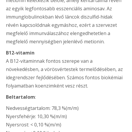
metionin keletkezik belőle, amely kéntartalma révén
az egyik legfontosabb esszenciális aminosav. Az
immunglobulinokban lévő láncok diszulfid-hidak
révén kapcsolódnak egymáshoz, ezért a szervezet
megfelelő immunválaszához elengedhetetlen a
megfelelő mennyiségben jelenlévő metionin.
B12-vitamin
A B12-vitaminnak fontos szerepe van a
növekedésben, a vörösvértestek termelődésében, az
idegrendszer fejlődésében. Számos fontos biokémiai
folyamatban koenzimként vesz részt.
Beltartalom
:
Nedvességtartalom: 78,3 %(m/m)
Nyersfehérje: 10,30 %(m/m)
Nyersrost: < 0,10 %(m/m)