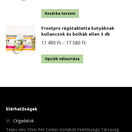
Kosárba teszem
Frontpro rágótabletta kutyáknak
kullancsok és bolhák ellen 3 db
Ártartomány:
11 490
Ft
–
17 580
Ft
11
Ennek
490 Ft
Opciók választása
a
-
terméknek
17
több
580 Ft
variációja
van.
A
Elérhetőségek
változatok
Cégadatok
a
Teljes név: Chris Pet Center Korlátolt Felelősségű Társaság