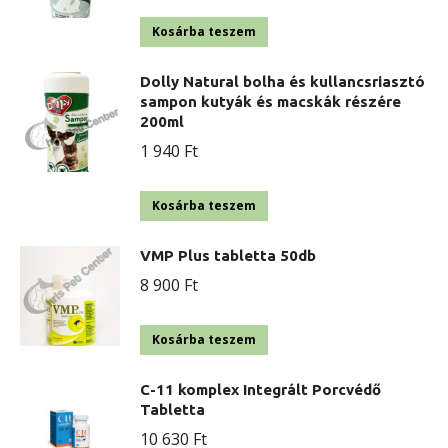
Kosárba teszem
Dolly Natural bolha és kullancsriasztó
sampon kutyák és macskák részére
200ml
1 940
Ft
Kosárba teszem
VMP Plus tabletta 50db
8 900
Ft
Kosárba teszem
C-11 komplex Integrált Porcvédő
Tabletta
10 630
Ft