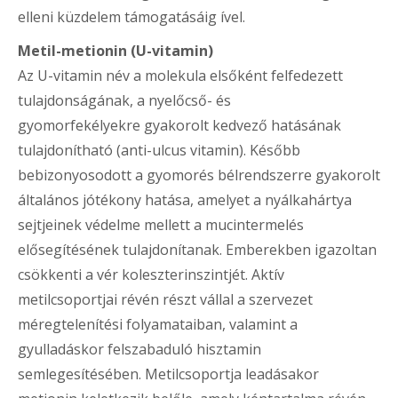
elleni küzdelem támogatásáig ível.
Metil-metionin (U-vitamin)
Az U-vitamin név a molekula elsőként felfedezett
tulajdonságának, a nyelőcső- és
gyomorfekélyekre gyakorolt kedvező hatásának
tulajdonítható (anti-ulcus vitamin). Később
bebizonyosodott a gyomorés bélrendszerre gyakorolt
általános jótékony hatása, amelyet a nyálkahártya
sejtjeinek védelme mellett a mucintermelés
elősegítésének tulajdonítanak. Emberekben igazoltan
csökkenti a vér koleszterinszintjét. Aktív
metilcsoportjai révén részt vállal a szervezet
méregtelenítési folyamataiban, valamint a
gyulladáskor felszabaduló hisztamin
semlegesítésében. Metilcsoportja leadásakor