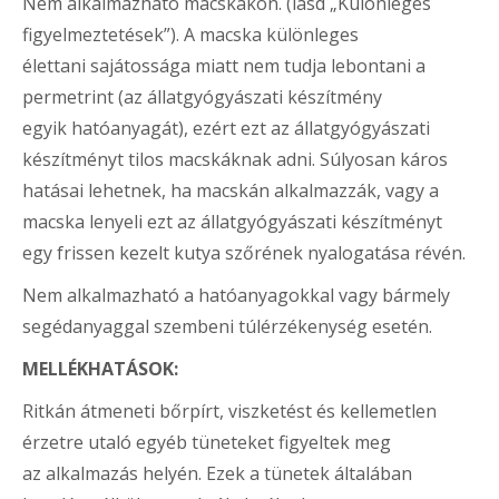
Nem alkalmazható macskákon. (lásd „Különleges
figyelmeztetések”). A macska különleges
élettani sajátossága miatt nem tudja lebontani a
permetrint (az állatgyógyászati készítmény
egyik hatóanyagát), ezért ezt az állatgyógyászati
készítményt tilos macskáknak adni. Súlyosan káros
hatásai lehetnek, ha macskán alkalmazzák, vagy a
macska lenyeli ezt az állatgyógyászati készítményt
egy frissen kezelt kutya szőrének nyalogatása révén.
Nem alkalmazható a hatóanyagokkal vagy bármely
segédanyaggal szembeni túlérzékenység esetén.
MELLÉKHATÁSOK:
Ritkán átmeneti bőrpírt, viszketést és kellemetlen
érzetre utaló egyéb tüneteket figyeltek meg
az alkalmazás helyén. Ezek a tünetek általában