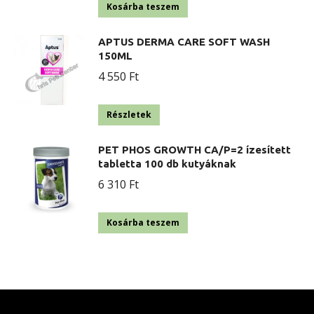
Kosárba teszem
APTUS DERMA CARE SOFT WASH
150ML
4 550
Ft
Részletek
PET PHOS GROWTH CA/P=2 ízesített
tabletta 100 db kutyáknak
6 310
Ft
Kosárba teszem