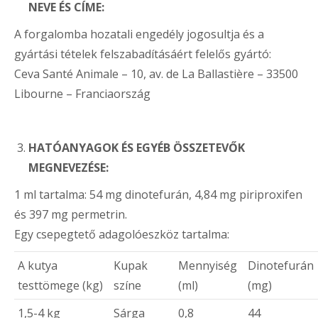
NEVE ÉS CÍME:
A forgalomba hozatali engedély jogosultja és a
gyártási tételek felszabadításáért felelős gyártó:
Ceva Santé Animale – 10, av. de La Ballastière – 33500
Libourne – Franciaország
HATÓANYAGOK ÉS EGYÉB ÖSSZETEVŐK
MEGNEVEZÉSE:
1 ml tartalma: 54 mg dinotefurán, 4,84 mg piriproxifen
és 397 mg permetrin.
Egy csepegtető adagolóeszköz tartalma:
A kutya
Kupak
Mennyiség
Dinotefurán
testtömege (kg)
színe
(ml)
(mg)
1,5-4 kg
Sárga
0,8
44