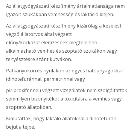
Az állatgyógyászati készítmény ártalmatlansága nem
igazolt szukákban vemhesség és laktáció idején.
Az állatgyógyászati készítmény kizárólag a kezelést
végző állatorvos által végzett
előny/kockázat elemzésnek megfelelően
alkalmazható vemhes és szoptató szukákon vagy
tenyésztésre szánt kutyákon.
Patkányokon és nyulakon az egyes hatóanyagokkal
(dinotefuránnal, permetrinnel vagy
piriproxifennel) végzett vizsgálatok nem szolgáltattak
semmilyen bizonyítékot a toxicitásra a vemhes vagy
szoptató állatokban.
Kimutatták, hogy laktáló állatoknál a dinotefurán
bejut a tejbe.