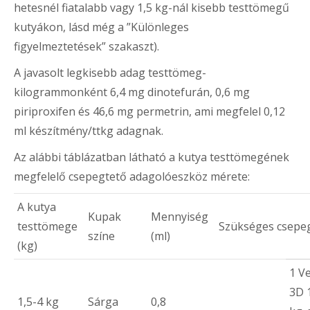
hetesnél fiatalabb vagy 1,5 kg-nál kisebb testtömegű
kutyákon, lásd még a ”Különleges
figyelmeztetések” szakaszt).
A javasolt legkisebb adag testtömeg-
kilogrammonként 6,4 mg dinotefurán, 0,6 mg
piriproxifen és 46,6 mg permetrin, ami megfelel 0,12
ml készítmény/ttkg adagnak.
Az alábbi táblázatban látható a kutya testtömegének
megfelelő csepegtető adagolóeszköz mérete:
A kutya
Kupak
Mennyiség
testtömege
Szükséges csepe
színe
(ml)
(kg)
1 V
3D 1
1,5-4 kg
Sárga
0,8