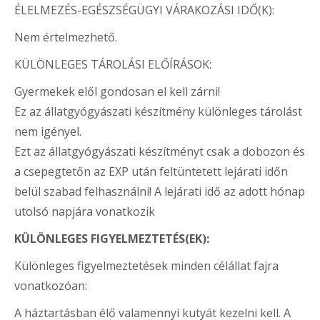
ÉLELMEZÉS-EGÉSZSÉGÜGYI VÁRAKOZÁSI IDŐ(K)
:
Nem értelmezhető.
KÜLÖNLEGES TÁROLÁSI ELŐÍRÁSOK
:
Gyermekek elől gondosan el kell zárni!
Ez az állatgyógyászati készítmény különleges tárolást
nem igényel.
Ezt az állatgyógyászati készítményt csak a dobozon és
a csepegtetőn az EXP után feltüntetett lejárati időn
belül szabad felhasználni! A lejárati idő az adott hónap
utolsó napjára vonatkozik
KÜLÖNLEGES FIGYELMEZTETÉS(EK):
Különleges figyelmeztetések minden célállat fajra
vonatkozóan
:
A háztartásban élő valamennyi kutyát kezelni kell. A