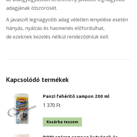
adagjának ötszörösét.
A javasolt legnagyobb adag véletlen lenyelése esetén
hányás, nyálzás és hasmenés előfordulhat,
de ezeknek kezelés nélkül rendeződniük kell.
Kapcsolódó termékek
Panzi fehérítő sampon 200 ml
1 370
Ft
Kosárba teszem