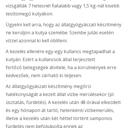
vizsgálták 7 hetesnél fiatalabb vagy 1,5 kg-nál kisebb
testtömegű kutyákon.
Ügyelni kell arra, hogy az állatgyógyászati készítmény
ne kerüljön a kutya szemébe. Szembe jutás esetén
vízzel azonnal ki kell öblíteni.
A kezelés ellenére egy-egy kullancs megtapadhat a
kutyán. Ezért a kullancsok által terjesztett
fertőző betegségek átvitele, ha a körülmények erre
kedvezőek, nem zárható ki teljesen.
Az állatgyógyászati készítmény megőrzi
hatékonyságát a kezelt állat vízbe merülésekor (pl.
úsztatás, fürdetés). A kezelés után 48 órával elkezdett
és egy hónapon át tartó, hetenkénti vízbemerülés,
illetve a kezelés után két héttel történt samponos
fürdetés nem befolyásolta ennek az