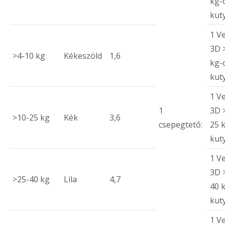
kg-
kut
1 V
3D 
>4-10 kg
Kékeszöld
1,6
kg-
kut
1 V
1
3D 
>10-25 kg
Kék
3,6
csepegtető:
25 
kut
1 V
3D 
>25-40 kg
Lila
4,7
40 
kut
1 V