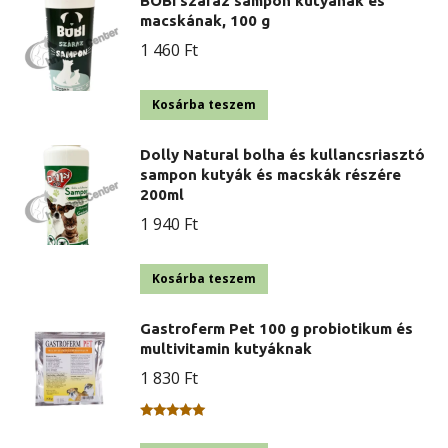
BOBI száraz sampon kutyának és
macskának, 100 g
1 460
Ft
Kosárba teszem
Dolly Natural bolha és kullancsriasztó
sampon kutyák és macskák részére
200ml
1 940
Ft
Kosárba teszem
Gastroferm Pet 100 g probiotikum és
multivitamin kutyáknak
1 830
Ft
Értékelés:
5.00
/ 5