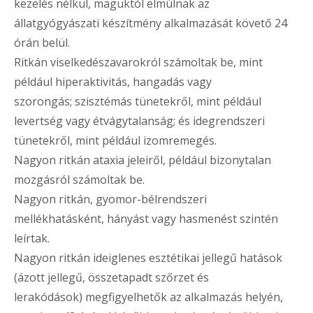
kezelés nélkül, maguktól elmúlnak az
állatgyógyászati készítmény alkalmazását követő 24
órán belül.
Ritkán viselkedészavarokról számoltak be, mint
például hiperaktivitás, hangadás vagy
szorongás; szisztémás tünetekről, mint például
levertség vagy étvágytalanság; és idegrendszeri
tünetekről, mint például izomremegés.
Nagyon ritkán ataxia jeleiről, például bizonytalan
mozgásról számoltak be.
Nagyon ritkán, gyomor-bélrendszeri
mellékhatásként, hányást vagy hasmenést szintén
leírtak.
Nagyon ritkán ideiglenes esztétikai jellegű hatások
(ázott jellegű, összetapadt szőrzet és
lerakódások) megfigyelhetők az alkalmazás helyén,