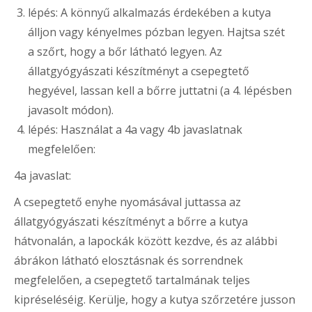
lépés: A könnyű alkalmazás érdekében a kutya
álljon vagy kényelmes pózban legyen. Hajtsa szét
a szőrt, hogy a bőr látható legyen. Az
állatgyógyászati készítményt a csepegtető
hegyével, lassan kell a bőrre juttatni (a 4. lépésben
javasolt módon).
lépés: Használat a 4a vagy 4b javaslatnak
megfelelően:
4a javaslat:
A csepegtető enyhe nyomásával juttassa az
állatgyógyászati készítményt a bőrre a kutya
hátvonalán, a lapockák között kezdve, és az alábbi
ábrákon látható elosztásnak és sorrendnek
megfelelően, a csepegtető tartalmának teljes
kipréseléséig. Kerülje, hogy a kutya szőrzetére jusson