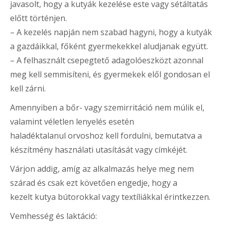
javasolt, hogy a kutyák kezelése este vagy sétáltatás
előtt történjen.
– A kezelés napján nem szabad hagyni, hogy a kutyák
a gazdáikkal, főként gyermekekkel aludjanak együtt.
– A felhasznált csepegtető adagolóeszközt azonnal
meg kell semmisíteni, és gyermekek elől gondosan el
kell zárni.
Amennyiben a bőr- vagy szemirritáció nem múlik el,
valamint véletlen lenyelés esetén
haladéktalanul orvoshoz kell fordulni, bemutatva a
készítmény használati utasítását vagy címkéjét.
Várjon addig, amíg az alkalmazás helye meg nem
szárad és csak ezt követően engedje, hogy a
kezelt kutya bútorokkal vagy textíliákkal érintkezzen.
Vemhesség és laktáció
: