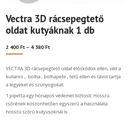
Vectra 3D rácsepegtető
oldat kutyáknak 1 db
Ártartomány:
2 400
Ft
–
4 380
Ft
2
400 Ft
-
VECTRA 3D rácsepegtető oldat
élőskődök ellen, véd a
4
380 Ft
kullancs , bolha , bolhapete , tetű ellen és távol tartja
a legyeket és szúnyogokat.
1 pipetta egy hónapos védemet biztosít. Hosszú
csőrének köszönhetően egyszerű a használata
hosszú szőrű kutyusoknál is.