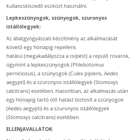
kullancskiszedő eszközt használni.
Lepkeszúnyogok, szúnyogok, szuronyos
istállólegyek:
Az állatgyógyászati készítmény az alkalmazását
követő egy hónapig repellens
hatású (megakadályozza a csípést) a repülő rovarok,
úgymint a lepkeszúnyogok (Phlebotomus
perniciosus), a szúnyogok (Culex pipiens, Aedes
aegypti) és a szuronyos istállólegyek (Stomoxys
calcitrans) esetében. Hasonlóan, az alkalmazás után
egy hónapig tartó ölő hatást biztosít a szúnyogok
(Aedes aegypti) és a szuronyos istállólegyek
(Stomoxys calcitrans) esetében.
ELLENJAVALLATOK
: