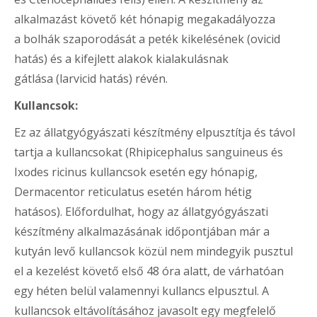
alkalmazást követő két hónapig megakadályozza
a bolhák szaporodását a peték kikelésének (ovicid
hatás) és a kifejlett alakok kialakulásnak
gátlása (larvicid hatás) révén.
Kullancsok:
Ez az állatgyógyászati készítmény elpusztítja és távol
tartja a kullancsokat (Rhipicephalus sanguineus és
Ixodes ricinus kullancsok esetén egy hónapig,
Dermacentor reticulatus esetén három hétig
hatásos). Előfordulhat, hogy az állatgyógyászati
készítmény alkalmazásának időpontjában már a
kutyán levő kullancsok közül nem mindegyik pusztul
el a kezelést követő első 48 óra alatt, de várhatóan
egy héten belül valamennyi kullancs elpusztul. A
kullancsok eltávolításához javasolt egy megfelelő