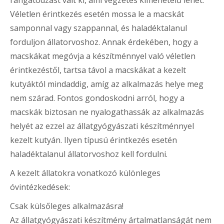
Véletlen érintkezés esetén mossa le a macskát
samponnal vagy szappannal, és haladéktalanul
forduljon állatorvoshoz. Annak érdekében, hogy a
macskákat megóvja a készítménnyel való véletlen
érintkezéstől, tartsa távol a macskákat a kezelt
kutyáktól mindaddig, amíg az alkalmazás helye meg
nem szárad. Fontos gondoskodni arról, hogy a
macskák biztosan ne nyalogathassák az alkalmazás
helyét az ezzel az állatgyógyászati készítménnyel
kezelt kutyán. Ilyen típusú érintkezés esetén
haladéktalanul állatorvoshoz kell fordulni.
A kezelt állatokra vonatkozó különleges
óvintézkedések:
Csak külsőleges alkalmazásra!
Az állatgyógyászati készítmény ártalmatlanságát nem