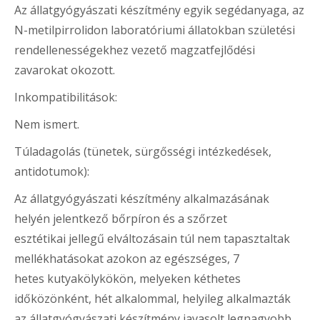
Az állatgyógyászati készítmény egyik segédanyaga, az
N-metilpirrolidon laboratóriumi állatokban születési
rendellenességekhez vezető magzatfejlődési
zavarokat okozott.
Inkompatibilitások
:
Nem ismert.
Túladagolás (tünetek, sürgősségi intézkedések,
antidotumok)
:
Az állatgyógyászati készítmény alkalmazásának
helyén jelentkező bőrpíron és a szőrzet
esztétikai jellegű elváltozásain túl nem tapasztaltak
mellékhatásokat azokon az egészséges, 7
hetes kutyakölykökön, melyeken kéthetes
időközönként, hét alkalommal, helyileg alkalmazták
az állatgyógyászati készítmény javasolt legnagyobb