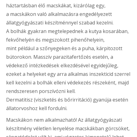
háztartásban élő macskákat, kizárólag egy,
a macskákon való alkalmazásra engedélyezett
állatgyógyászati készítménnyel szabad kezelni.
A bolhák gyakran megtelepednek a kutya kosarában,
fekvőhelyén és megszokott pihenőhelyein,
mint például a szőnyegeken és a puha, kárpitozott
bútorokon. Masszív parazitafertőzés esetén, a
védekező intézkedések elkezdésével egyidejűleg,
ezeket a helyeket egy arra alkalmas inszekticid szerrel
kell kezelni a bolhák elleni védekezés részeként, majd
rendszeresen porszívózni kell.
Dermatitisz (viszketés és bőrirritáció) gyanúja esetén
állatorvoshoz kell fordulni.
Macskákon nem alkalmazható! Az állatgyógyászati
készítmény véletlen lenyelése macskákban görcsöket,
rángatódzást vált ki, ami végzetes kimenetelű lehet.