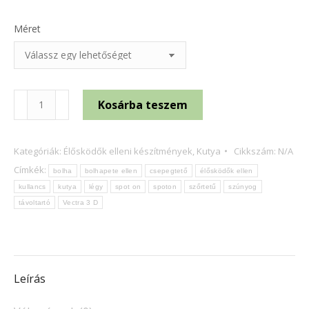
Méret
Vectra
Kosárba teszem
3D
rácsepegtető
Kategóriák:
Élősködők elleni készítmények
,
Kutya
Cikkszám:
N/A
oldat
Címkék:
bolha
bolhapete ellen
csepegtető
élősködők ellen
kutyáknak
kullancs
kutya
légy
spot on
spoton
szőrtetű
szúnyog
1
távoltartó
Vectra 3 D
db
mennyiség
Leírás