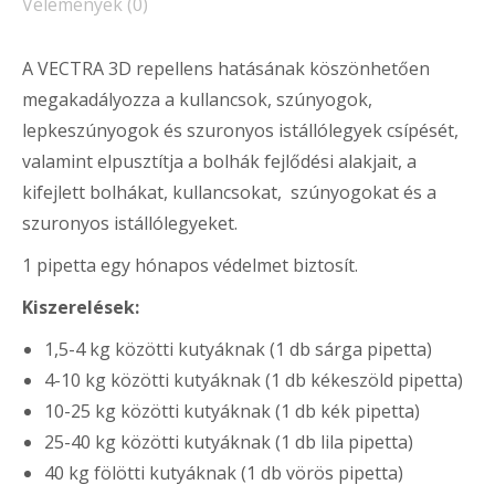
Vélemények (0)
A VECTRA 3D repellens hatásának köszönhetően
megakadályozza a kullancsok, szúnyogok,
lepkeszúnyogok és szuronyos istállólegyek csípését,
valamint elpusztítja a bolhák fejlődési alakjait, a
kifejlett bolhákat, kullancsokat, szúnyogokat és a
szuronyos istállólegyeket.
1 pipetta egy hónapos védelmet biztosít.
Kiszerelések:
1,5-4 kg közötti kutyáknak (1 db sárga pipetta)
4-10 kg közötti kutyáknak (1 db kékeszöld pipetta)
10-25 kg közötti kutyáknak (1 db kék pipetta)
25-40 kg közötti kutyáknak (1 db lila pipetta)
40 kg fölötti kutyáknak (1 db vörös pipetta)