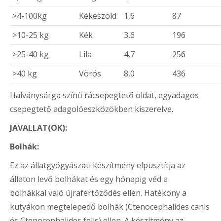
>4-100kg
Kékeszöld
1,6
87
>10-25 kg
Kék
3,6
196
>25-40 kg
Lila
4,7
256
>40 kg
Vörös
8,0
436
Halványsárga színű rácsepegtető oldat, egyadagos
csepegtető adagolóeszközökben kiszerelve.
JAVALLAT(OK):
Bolhák:
Ez az állatgyógyászati készítmény elpusztítja az
állaton levő bolhákat és egy hónapig véd a
bolhákkal való újrafertőződés ellen. Hatékony a
kutyákon megtelepedő bolhák (Ctenocephalides canis
és Ctenocephalides felis) ellen. A készítmény az