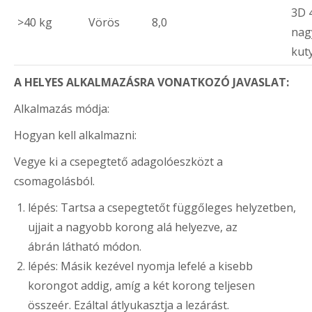
3D 
>40 kg
Vörös
8,0
nag
kut
A HELYES ALKALMAZÁSRA VONATKOZÓ JAVASLAT:
Alkalmazás módja
:
Hogyan kell alkalmazni:
Vegye ki a csepegtető adagolóeszközt a
csomagolásból.
lépés: Tartsa a csepegtetőt függőleges helyzetben,
ujjait a nagyobb korong alá helyezve, az
ábrán látható módon.
lépés: Másik kezével nyomja lefelé a kisebb
korongot addig, amíg a két korong teljesen
összeér. Ezáltal átlyukasztja a lezárást.