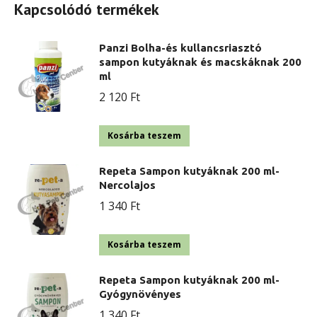
Kapcsolódó termékek
Panzi Bolha-és kullancsriasztó
sampon kutyáknak és macskáknak 200
ml
2 120
Ft
Kosárba teszem
Repeta Sampon kutyáknak 200 ml-
Nercolajos
1 340
Ft
Kosárba teszem
Repeta Sampon kutyáknak 200 ml-
Gyógynövényes
1 340
Ft