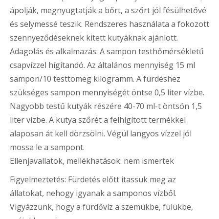
ápolják, megnyugtatják a bőrt, a szőrt jól fésülhetővé
és selymessé teszik. Rendszeres használata a fokozott
szennyeződéseknek kitett kutyáknak ajánlott.
Adagolás és alkalmazás: A sampon testhőmérsékletű
csapvízzel hígítandó. Az általános mennyiség 15 ml
sampon/10 testtömeg kilogramm. A fürdéshez
szükséges sampon mennyiségét öntse 0,5 liter vízbe.
Nagyobb testű kutyák részére 40-70 ml-t öntsön 1,5
liter vízbe. A kutya szőrét a felhígított termékkel
alaposan át kell dörzsölni. Végül langyos vízzel jól
mossa le a sampont.
Ellenjavallatok, mellékhatások: nem ismertek
Figyelmeztetés: Fürdetés előtt itassuk meg az
állatokat, nehogy igyanak a samponos vízből.
Vigyázzunk, hogy a fürdővíz a szemükbe, fülükbe,