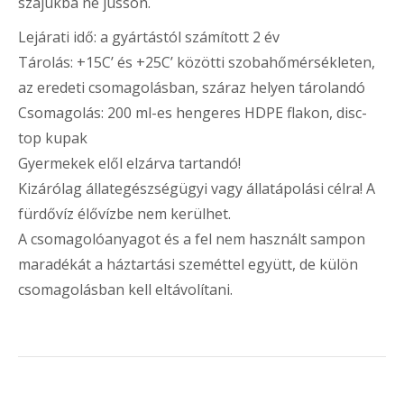
szájukba ne jusson.
Lejárati idő: a gyártástól számított 2 év
Tárolás: +15C’ és +25C’ közötti szobahőmérsékleten,
az eredeti csomagolásban, száraz helyen tárolandó
Csomagolás: 200 ml-es hengeres HDPE flakon, disc-
top kupak
Gyermekek elől elzárva tartandó!
Kizárólag állategészségügyi vagy állatápolási célra! A
fürdővíz élővízbe nem kerülhet.
A csomagolóanyagot és a fel nem használt sampon
maradékát a háztartási szeméttel együtt, de külön
csomagolásban kell eltávolítani.