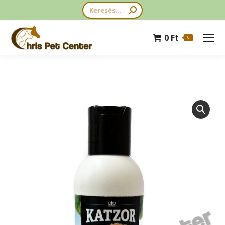
Search:
0
Ft
0