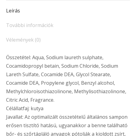
Leírás
További információk
Vélemények (0)
Összetétel: Aqua, Sodium laureth sulphate,
Cocamidopropyl betain, Sodium Chloride, Sodium
Lareth Sulfate, Cocamide DEA, Glycol Stearate,
Cocamide DEA, Propylene glycol, Benzyl alcohol,
Methylchloroisothiazolinone, Methylisothiazolinone,
Citric Acid, Fragrance.
Célállatfaj: kutya
Javallat: Az optimalizált összetételű általános sampon
erősen tisztító hatású, ugyanakkor a benne található
bőr- és szőrtápláló anyagok pótolják a kioldott zsírt,