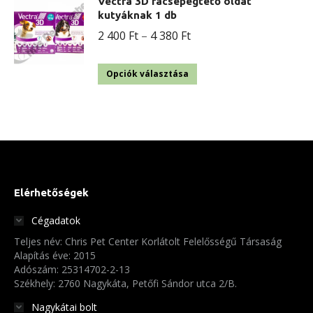
Vectra 3D rácsepegtető oldat
kutyáknak 1 db
Ártartomány:
2 400
Ft
–
4 380
Ft
2
Ennek
400 Ft
Opciók választása
a
-
terméknek
4
több
380 Ft
variációja
van.
A
Elérhetőségek
változatok
Cégadatok
a
Teljes név: Chris Pet Center Korlátolt Felelősségű Társaság
termékoldalon
Alapítás éve: 2015
választhatók
Adószám: 25314702-2-13
Székhely: 2760 Nagykáta, Petőfi Sándor utca 2/B.
ki
Nagykátai bolt