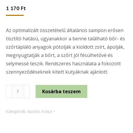
1 170
Ft
Az optimalizált összetételű általános sampon erősen
tisztító hatású, ugyanakkor a benne található bőr- és
szőrtápláló anyagok pótolják a kioldott zsírt, ápolják,
megnyugtatják a bőrt, a szőrt jól fésülhetővé és
selymessé teszik. Rendszeres használata a fokozott
szennyeződéseknek kitett kutyáknak ajánlott.
Katzor
Kosárba teszem
normál
kutyasampon
Kategóriák:
Ápolás
,
Kutya
200
ml
mennyiség