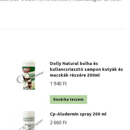
Dolly Natural bolha és
kullancsriasztó sampon kutyák és
macskák részére 200ml
1 940
Ft
Kosárba teszem
Cp-Aludermin spray 200 ml
2 660
Ft