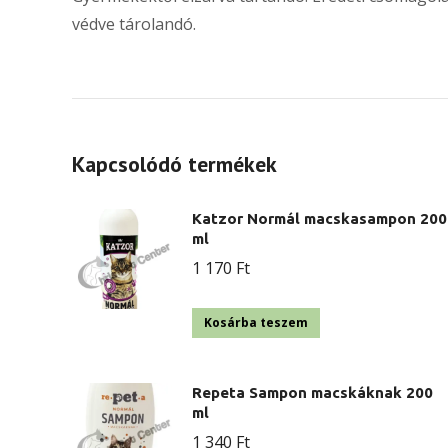
védve tárolandó.
Kapcsolódó termékek
Katzor Normál macskasampon 200
ml
1 170
Ft
Kosárba teszem
Repeta Sampon macskáknak 200
ml
1 340
Ft