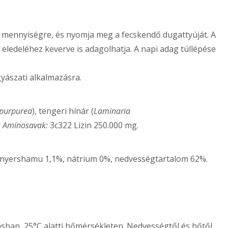
nt mennyiségre, és nyomja meg a fecskendő dugattyúját. A
eledeléhez keverve is adagolhatja. A napi adag túllépése
gyászati alkalmazásra.
 purpurea
), tengeri hínár (
Laminaria
: Aminosavak:
3c322 Lizin 250.000 mg.
%, nyershamu 1,1%, nátrium 0%, nedvességtartalom 62%.
sban, 25°C alatti hőmérsékleten. Nedvességtől és hőtől