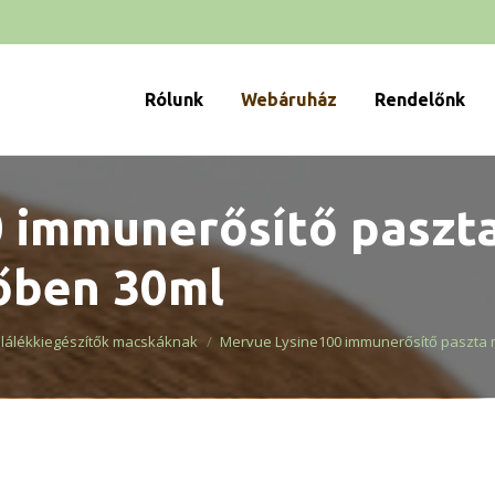
Rólunk
Webáruház
Rendelőnk
 immunerősítő paszt
őben 30ml
lálékkiegészítők macskáknak
Mervue Lysine100 immunerősítő paszta