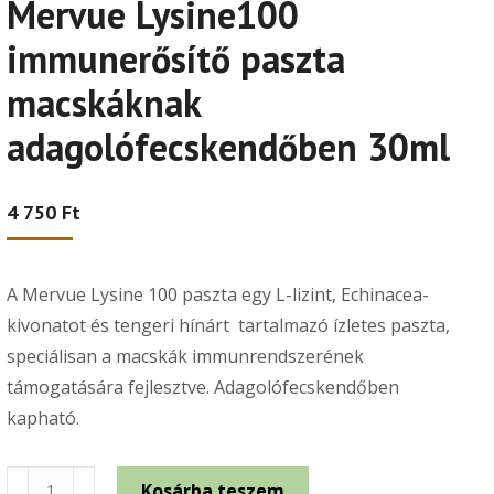
Mervue Lysine100
immunerősítő paszta
macskáknak
adagolófecskendőben 30ml
4 750
Ft
A Mervue Lysine 100 paszta egy L-lizint, Echinacea-
kivonatot és tengeri hínárt tartalmazó ízletes paszta,
speciálisan a macskák immunrendszerének
támogatására fejlesztve. Adagolófecskendőben
kapható.
Mervue
Kosárba teszem