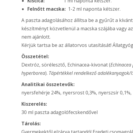
Kiscica:
1 ml naponta kétszer.
Felnőtt macska:
1-2 ml naponta kétszer.
A paszta adagolásához állítsa be a gyűrűt a kívá
készítményt közvetlenül a macska szájába vagy az 
nem ajánlott.
Kérjük tartsa be az állatorvos utasítását! Állatgyó
Összetétel:
Dextróz, sörélesztő, Echinacea-kivonat (
Echinacea
hyperborea
).
Tápértékkel rendelkező adalékanyagok/l
Analitikai összetevők:
nyersfehérje 24%, nyersrost 0,3%, nyerszsír 0,1
Kiszerelés:
30 ml paszta adagolófecskendővel
Tárolás:
Gyermekektől elzárva tartandó! Eredeti csomagolá