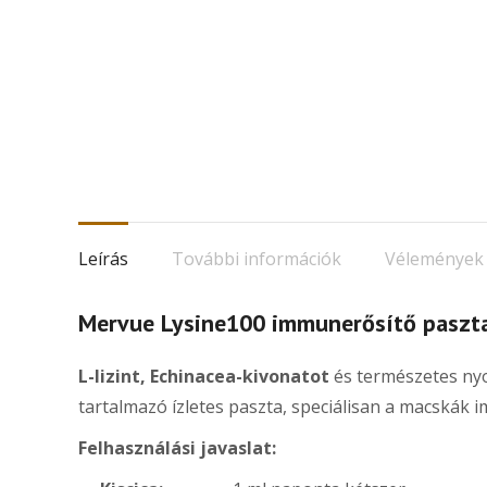
Leírás
További információk
Vélemények 
Mervue Lysine100 immunerősítő paszt
L-lizint, Echinacea-kivonatot
és természetes n
tartalmazó ízletes paszta, speciálisan a macskák
Felhasználási javaslat: