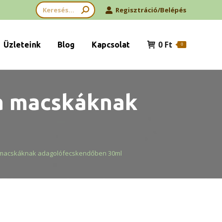
Search:
Regisztráció/Belépés
0
Ft
Üzleteink
Blog
Kapcsolat
0
a macskáknak
 macskáknak adagolófecskendőben 30ml