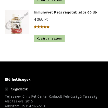
Kosárba teszem
Immunovet Pets rágótabletta 60 db
4 060
Ft
Értékelés:
5.00
/ 5
Kosárba teszem
Elérhetőségek
Cégadatok
Teljes név: Chris Pet Center Korlátolt Felelősségű Társaság
Alapítás éve: 2015
Adószám: 25314702-2-13