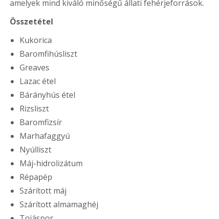
amelyek mind kiváló minőségű állati fehérjeforrások.
Összetétel
Kukorica
Baromfihúsliszt
Greaves
Lazac étel
Bárányhús étel
Rizsliszt
Baromfizsír
Marhafaggyú
Nyúlliszt
Máj-hidrolizátum
Répapép
Szárított máj
Szárított almamaghéj
Tojáspor