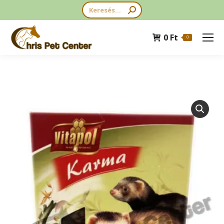
Search:
0
Ft
0