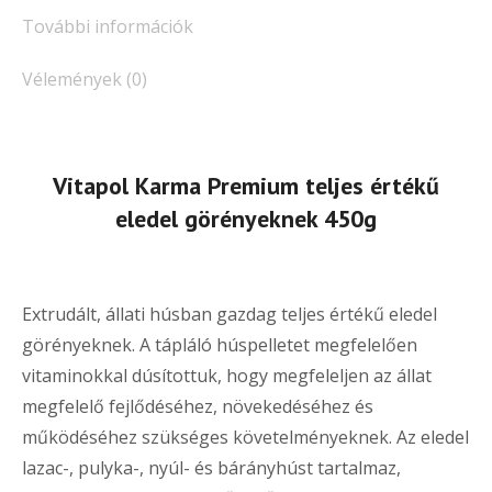
További információk
Vélemények (0)
Vitapol Karma Premium teljes értékű
eledel görényeknek 450g
Extrudált, állati húsban gazdag teljes értékű eledel
görényeknek. A tápláló húspelletet megfelelően
vitaminokkal dúsítottuk, hogy megfeleljen az állat
megfelelő fejlődéséhez, növekedéséhez és
működéséhez szükséges követelményeknek. Az eledel
lazac-, pulyka-, nyúl- és bárányhúst tartalmaz,