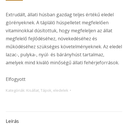
Extrudált, állati húsban gazdag teljes értékű eledel
görényeknek. A tápláló húspelletet megfelelően
vitaminokkal dúsítottuk, hogy megfeleljen az állat
megfelelő fejlődéséhez, növekedéséhez és
működéséhez szükséges követelményeknek. Az eledel
lazac-, pulyka-, nyúl- és bárányhúst tartalmaz,
amelyek mind kiváló minőségű állati fehérjeforrások.
Elfogyott
Kategóriák:
Kisállat
,
Tápok, eledelek
Leírás