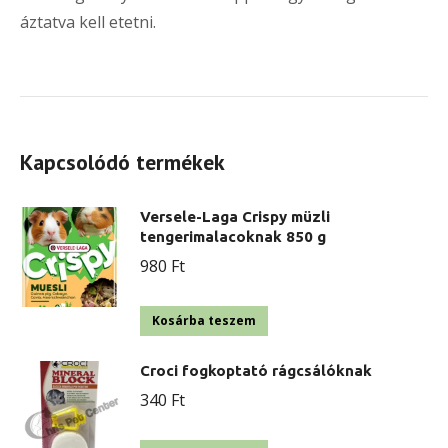
áztatva kell etetni.
Kapcsolódó termékek
Versele-Laga Crispy müzli
tengerimalacoknak 850 g
980
Ft
Kosárba teszem
Croci fogkoptató rágcsálóknak
340
Ft