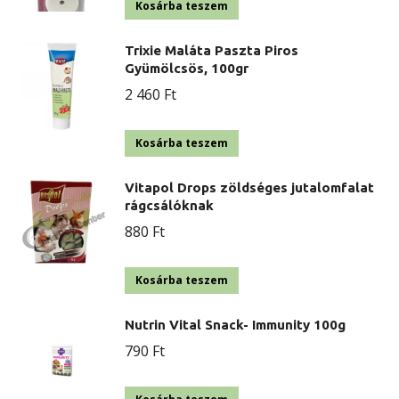
Kosárba teszem
Trixie Maláta Paszta Piros
Gyümölcsös, 100gr
2 460
Ft
Kosárba teszem
Vitapol Drops zöldséges jutalomfalat
rágcsálóknak
880
Ft
Kosárba teszem
Nutrin Vital Snack- Immunity 100g
790
Ft