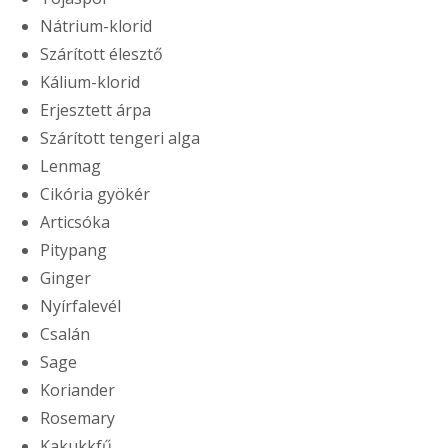
Nátrium-klorid
Szárított élesztő
Kálium-klorid
Erjesztett árpa
Szárított tengeri alga
Lenmag
Cikória gyökér
Articsóka
Pitypang
Ginger
Nyírfalevél
Csalán
Sage
Koriander
Rosemary
Kakukkfű