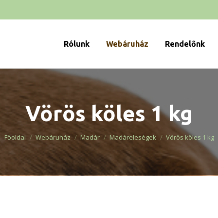
Rólunk
Webáruház
Rendelőnk
Vörös köles 1 kg
You are here:
Főoldal
Webáruház
Madár
Madáreleségek
Vörös köles 1 kg