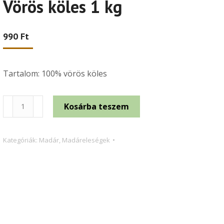
Vörös köles 1 kg
990
Ft
Tartalom: 100% vörös köles
Vörös
Kosárba teszem
köles
1
Kategóriák:
Madár
,
Madáreleségek
kg
mennyiség