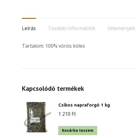
Leírás
További információk
Vélemények 
Tartalom: 100% vörös köles
Kapcsolódó termékek
Csíkos napraforgó 1 kg
1 210
Ft
Kosárba teszem