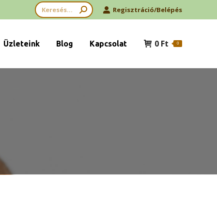
Search:
Regisztráció/Belépés
0
Ft
Üzleteink
Blog
Kapcsolat
0