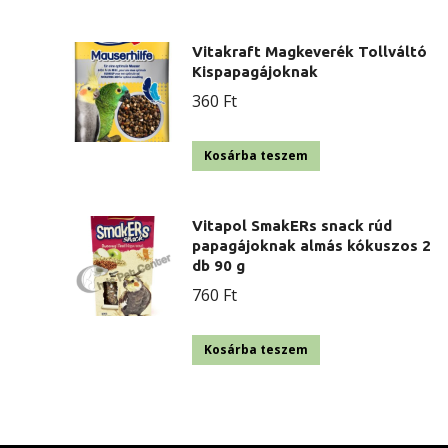
Vitakraft Magkeverék Tollváltó
Kispapagájoknak
360
Ft
Kosárba teszem
Vitapol SmakERs snack rúd
papagájoknak almás kókuszos 2
db 90 g
760
Ft
Kosárba teszem