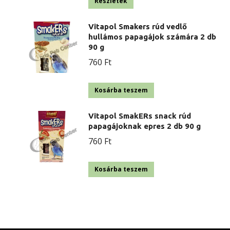
Részletek
Vitapol Smakers rúd vedlő
hullámos papagájok számára 2 db
90 g
760
Ft
Kosárba teszem
Vitapol SmakERs snack rúd
papagájoknak epres 2 db 90 g
760
Ft
Kosárba teszem