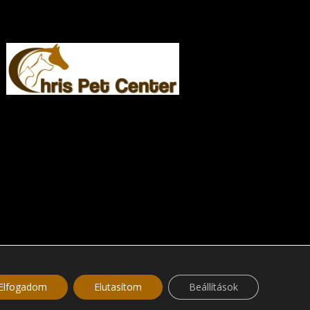
Elfogadom
Elutasítom
Beállítások