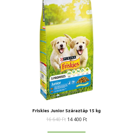
Friskies Junior Száraztáp 15 kg
Original
Current
16 640
Ft
14 400
Ft
price
price