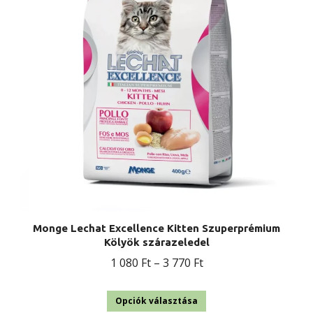
változatok
a
termékoldalon
választhatók
ki
Monge Lechat Excellence Kitten Szuperprémium
Kölyök szárazeledel
Ártartomány:
1 080
Ft
–
3 770
Ft
1
Ennek
080 Ft
Opciók választása