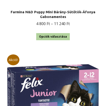
Farmina N&D Puppy Mini Bárány-Sütőtök-Áfonya
Gabonamentes
Ártartomány:
4 800
Ft
–
11 240
Ft
4
Ennek
800 Ft
Opciók választása
a
-
terméknek
11
több
240 Ft
Akció!
variációja
van.
A
változatok
a
termékoldalon
választhatók