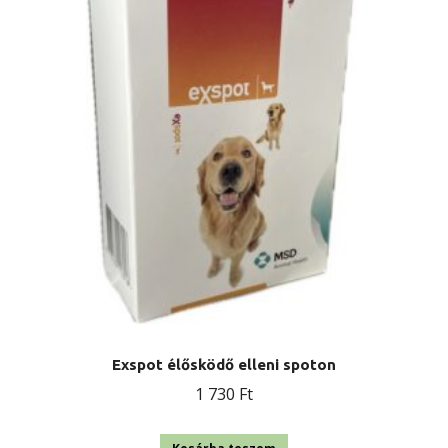
van.
A
változatok
a
termékoldalon
választhatók
ki
Exspot élősködő elleni spoton
1 730
Ft