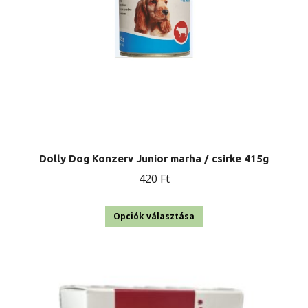
választhatók
ki
Dolly Dog Konzerv Junior marha / csirke 415g
420
Ft
Ennek
Opciók választása
a
terméknek
több
variációja