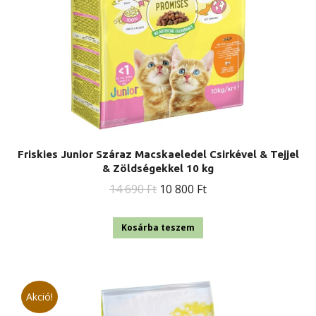
Friskies Junior Száraz Macskaeledel Csirkével & Tejjel
& Zöldségekkel 10 kg
Original
Current
14 690
Ft
10 800
Ft
price
price
was:
is:
Kosárba teszem
14
10
690 Ft.
800 Ft.
Akció!