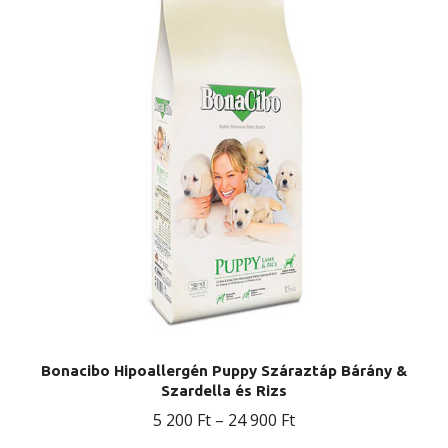
Bonacibo Hipoallergén Puppy Száraztáp Bárány &
Szardella és Rizs
Ártartomány:
5 200
Ft
–
24 900
Ft
5