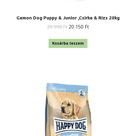
Gemon Dog Puppy & Junior ,Csirke & Rizs 20kg
Original
Current
20 990
Ft
20 150
Ft
price
price
was:
is:
Kosárba teszem
20
20
990 Ft.
150 Ft.