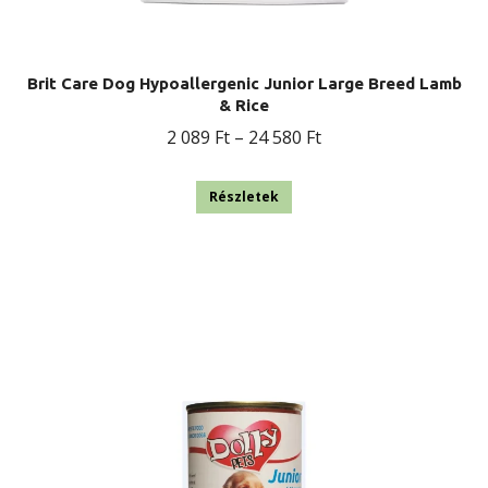
Brit Care Dog Hypoallergenic Junior Large Breed Lamb
& Rice
Ártartomány:
2 089
Ft
–
24 580
Ft
2
Ennek
089 Ft
Részletek
a
-
terméknek
24
több
580 Ft
variációja
van.
A
változatok
a
termékoldalon