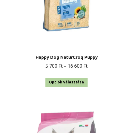
Happy Dog NaturCroq Puppy
Ártartomány:
5 700
Ft
–
16 600
Ft
5
Ennek
700 Ft
Opciók választása
a
-
terméknek
16
több
600 Ft
variációja
van.
A